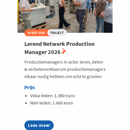
28 SEP 2026
TRAJECT
Lerend Netwerk Production
Manager 2026
Productiemanagers in actie: leren, delen
& verbeterenWaarom productiemanagers
elkaar nodig hebben om echt te groeien
Prijs
Voka-leden: 1.380 euro
Niet-leden: 1.660 euro
Lees meer
about