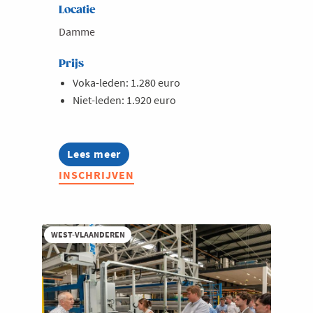
Locatie
Damme
Prijs
Voka-leden: 1.280 euro
Niet-leden: 1.920 euro
Lees meer
about
Lerend
INSCHRIJVEN
Netwerk
IT-
managers
2026
WEST-VLAANDEREN