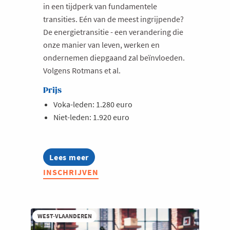
in een tijdperk van fundamentele
transities. Eén van de meest ingrijpende?
De energietransitie - een verandering die
onze manier van leven, werken en
ondernemen diepgaand zal beïnvloeden.
Volgens Rotmans et al.
Prijs
Voka-leden: 1.280 euro
Niet-leden: 1.920 euro
Lees meer
about
Lerend
INSCHRIJVEN
Netwerk
Energie
2026-
2027
WEST-VLAANDEREN