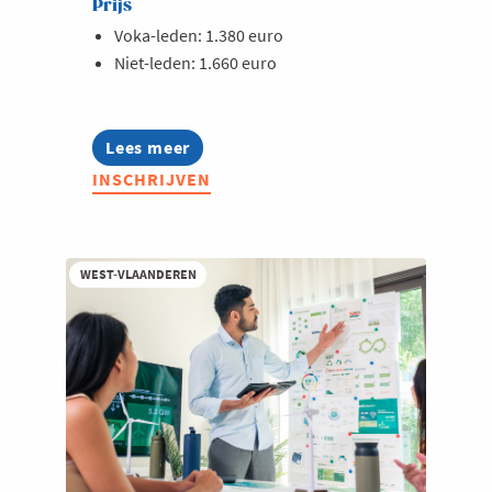
Prijs
Voka-leden: 1.380 euro
Niet-leden: 1.660 euro
Lees meer
about
Lerend
INSCHRIJVEN
Netwerk
Maintenance
2026
WEST-VLAANDEREN