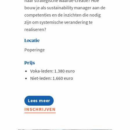
naar strategische waarde-creatie? Hoe
bouw je als sustainability manager aan de
competenties en de inzichten die nodig
zijn om systemische verandering te
realiseren?
Locatie
Poperinge
Prijs
Voka-leden: 1.380 euro
Niet-leden: 1.660 euro
Lees meer
about
Lerend
INSCHRIJVEN
Netwerk
Sustainability
Managers
2026