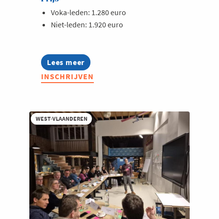
Voka-leden: 1.280 euro
Niet-leden: 1.920 euro
Lees meer
about
Lerend
INSCHRIJVEN
Netwerk
Duurzaamheidscoördinatoren
WEST-VLAANDEREN