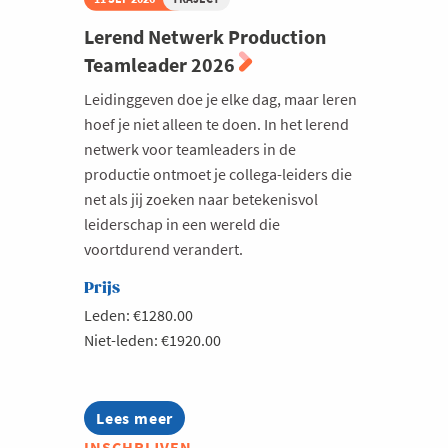
Milieu
Lerend Netwerk Production
Teamleader 2026
Mobiliteit
Netwerking
Leidinggeven doe je elke dag, maar leren
hoef je niet alleen te doen. In het lerend
Onderwijs
netwerk voor teamleaders in de
Opvolging en Overname
productie ontmoet je collega-leiders die
net als jij zoeken naar betekenisvol
Persoonlijke vaardigheden
leiderschap in een wereld die
Regeringsvorming
voortdurend verandert.
Retail
Prijs
Ruimtelijke ordening en Infrastructuur
Leden: €1280.00
Scale-ups
Niet-leden: €1920.00
Starten
Strategie
Lees meer
about
Lerend
Supply Chain
INSCHRIJVEN