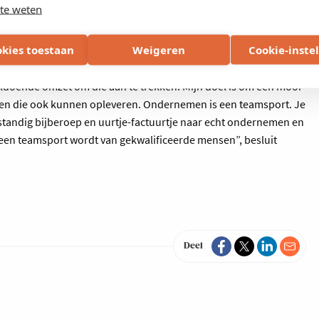
te weten
rkers. Mijn rechterhand Sigmund Dewachtere krijgt steeds meer
okies toestaan
Weigeren
Cookie-inste
g iemand voor sales en engineering. We willen dit jaar vooral
te ontzorgen, moet je expertise over verschillende facetten in
oldoende omzet om die aan te trekken. Mijn doel is om een mooi
eren die ook kunnen opleveren. Ondernemen is een teamsport. Je
elfstandig bijberoep en uurtje-factuurtje naar echt ondernemen en
en teamsport wordt van gekwalificeerde mensen”, besluit
Deel