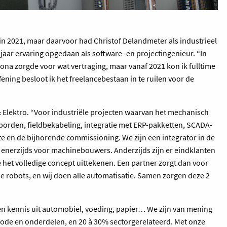
 in 2021, maar daarvoor had Christof Delandmeter als industrieel
 jaar ervaring opgedaan als software- en projectingenieur. “In
ona zorgde voor wat vertraging, maar vanaf 2021 kon ik fulltime
fening besloot ik het freelancebestaan in te ruilen voor de
 & Elektro. “Voor industriële projecten waarvan het mechanisch
 borden, fieldbekabeling, integratie met ERP-pakketten, SCADA-
te en de bijhorende commissioning. We zijn een integrator in de
en enerzijds voor machinebouwers. Anderzijds zijn er eindklanten
het volledige concept uittekenen. Een partner zorgt dan voor
e robots, en wij doen alle automatisatie. Samen zorgen deze 2
en kennis uit automobiel, voeding, papier… We zijn van mening
hode en onderdelen, en 20 à 30% sectorgerelateerd. Met onze