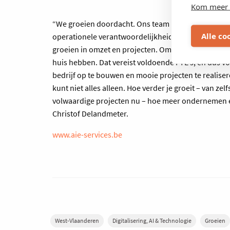
Kom meer 
“We groeien doordacht. Ons team telt nu 9 medewe
Alle co
operationele verantwoordelijkheid, en we zoeken no
groeien in omzet en projecten. Om de klant volledig 
huis hebben. Dat vereist voldoende FTE’s, en dus v
bedrijf op te bouwen en mooie projecten te realis
kunt niet alles alleen. Hoe verder je groeit – van z
volwaardige projecten nu – hoe meer ondernemen e
Christof Delandmeter.
www.aie-services.be
West-Vlaanderen
Digitalisering, AI & Technologie
Groeien