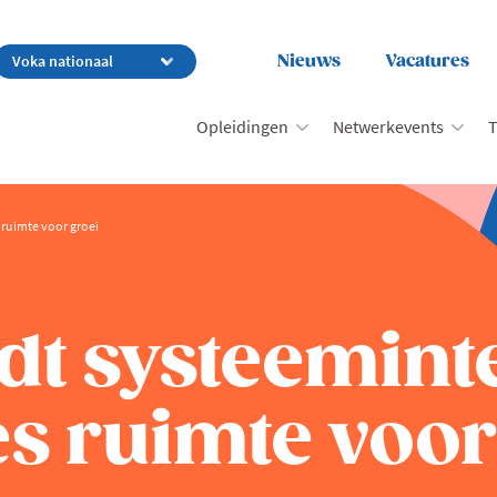
Nieuws
Vacatures
Opleidingen
Netwerkevents
T
 ruimte voor groei
dt systeemint
s ruimte voor