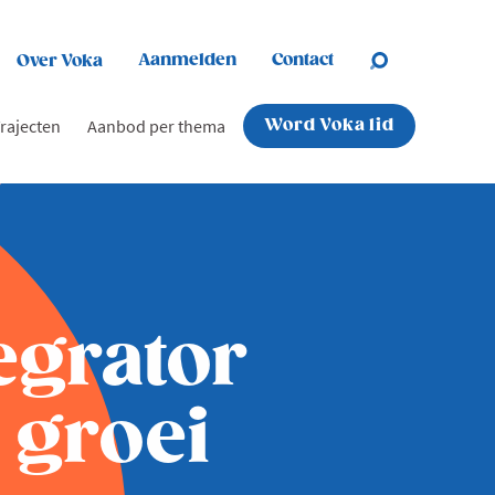
Aanmelden
Contact
Over Voka
rajecten
Aanbod per thema
Word Voka lid
egrator
 groei