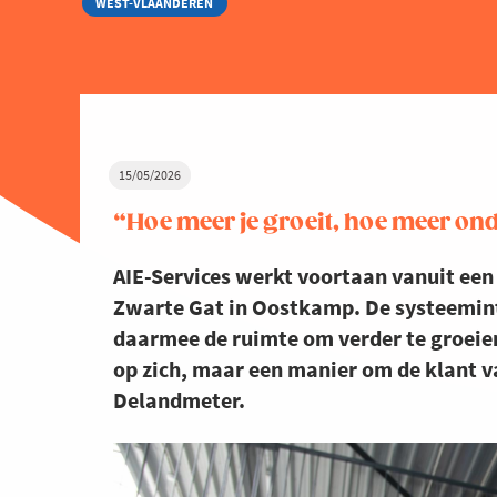
WEST-VLAANDEREN
15/05/2026
“Hoe meer je groeit, hoe meer o
AIE-Services werkt voortaan vanuit een
Zwarte Gat in Oostkamp. De systeemint
daarmee de ruimte om verder te groeien,
op zich, maar een manier om de klant va
Delandmeter.