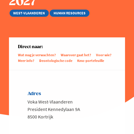
2027
WEST-VLAANDEREN
HUMAN RESOURCES
Direct naar:
Wat mag je verwachten?
Waarover gaat het?
Voor wie?
Meer info?
Deontologische code
Kmo-portefeuille
Adres
Voka West-Vlaanderen
President Kennedylaan 9A
8500 Kortrijk