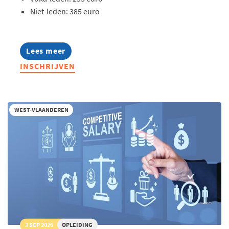
Niet-leden: 385 euro
Lees meer
about
Opleiding:
INSCHRIJVEN
AI
in
hr
toegepast
WEST-VLAANDEREN
3 SEP 2026
OPLEIDING