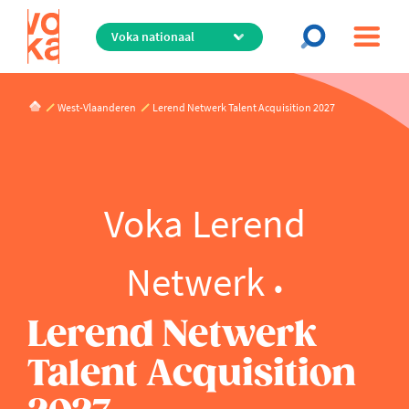
Overslaan
en
naar
de
inhoud
West-Vlaanderen
Lerend Netwerk Talent Acquisition 2027
gaan
Voka Lerend
Netwerk
Lerend Netwerk
Talent Acquisition