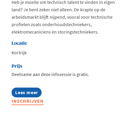
Heb je moeite om technisch talent te vinden in eigen
land? Je bent zeker niet alleen. De krapte op de
arbeidsmarkt blijft nijpend, vooral voor technische
profielen zoals onderhoudstechniekers,
elektromecaniciens en storingstechniekers.
Locatie
Kortrijk
Prijs
Deelname aan deze infosessie is gratis.
Lees meer
about
Infosessie:
INSCHRIJVEN
Talentmissie
Zuid-
Afrika