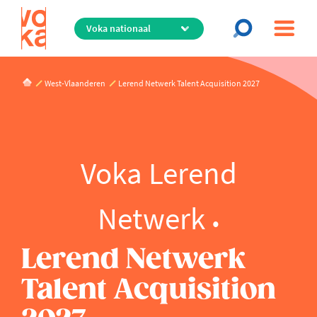
Overslaan
en
naar
de
inhoud
West-Vlaanderen
Lerend Netwerk Talent Acquisition 2027
gaan
Voka Lerend
Netwerk
Lerend Netwerk
Talent Acquisition