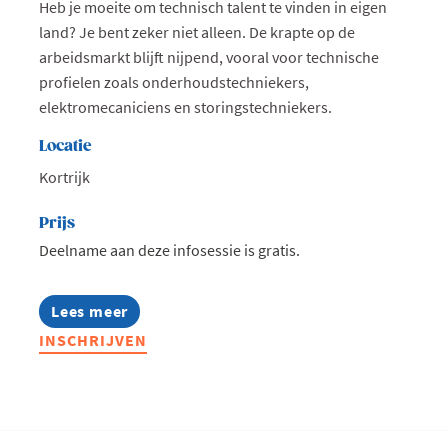
Heb je moeite om technisch talent te vinden in eigen
land? Je bent zeker niet alleen. De krapte op de
arbeidsmarkt blijft nijpend, vooral voor technische
profielen zoals onderhoudstechniekers,
elektromecaniciens en storingstechniekers.
Locatie
Kortrijk
Prijs
Deelname aan deze infosessie is gratis.
Lees meer
about
Infosessie:
INSCHRIJVEN
Talentmissie
Zuid-
Afrika