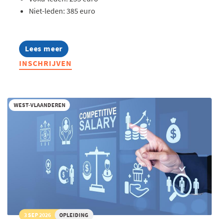
Niet-leden: 385 euro
Lees meer
about
Opleiding:
INSCHRIJVEN
AI
in
hr
toegepast
WEST-VLAANDEREN
3 SEP 2026
OPLEIDING