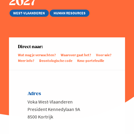
2027
WEST-VLAANDEREN
HUMAN RESOURCES
Direct naar:
Wat mag je verwachten?
Waarover gaat het?
Voor wie?
Meer info?
Deontologische code
Kmo-portefeuille
Adres
Voka West-Vlaanderen
President Kennedylaan 9A
8500 Kortrijk