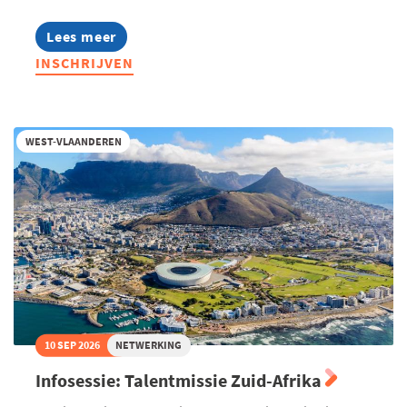
Lees meer
about
Opleiding:
INSCHRIJVEN
Zo
pas
je
de
EU-
WEST-VLAANDEREN
regels
rond
loontransparantie
toe
in
jouw
onderneming
10 SEP 2026
NETWERKING
Infosessie: Talentmissie Zuid-Afrika