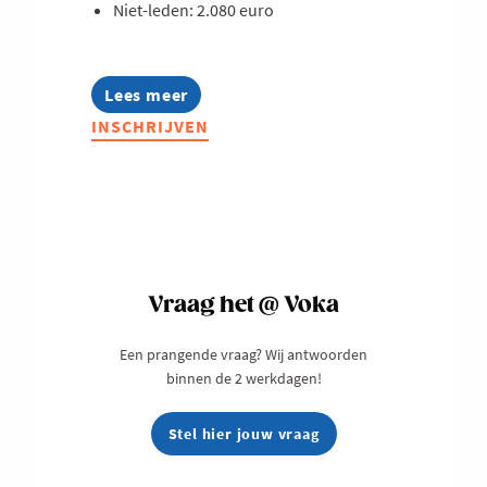
Niet-leden: 2.080 euro
Lees meer
about
Opleiding:
INSCHRIJVEN
Start
to
hr
-
Bouw
in
5
sessies
aan
Vraag het @ Voka
een
sterke
Een prangende vraag? Wij antwoorden
hr-
binnen de 2 werkdagen!
basis
Stel hier jouw vraag