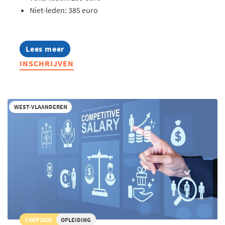
Niet-leden: 385 euro
Lees meer
about
Opleiding:
INSCHRIJVEN
AI
in
hr
toegepast
WEST-VLAANDEREN
3 SEP 2026
OPLEIDING