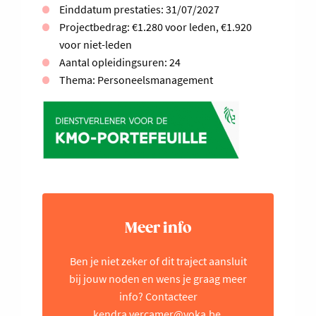
Einddatum prestaties: 31/07/2027
Projectbedrag: €1.280 voor leden, €1.920
voor niet-leden
Aantal opleidingsuren: 24
Thema: Personeelsmanagement
Meer info
Ben je niet zeker of dit traject aansluit
bij jouw noden en wens je graag meer
info? Contacteer
kendra.vercamer@voka.be
.