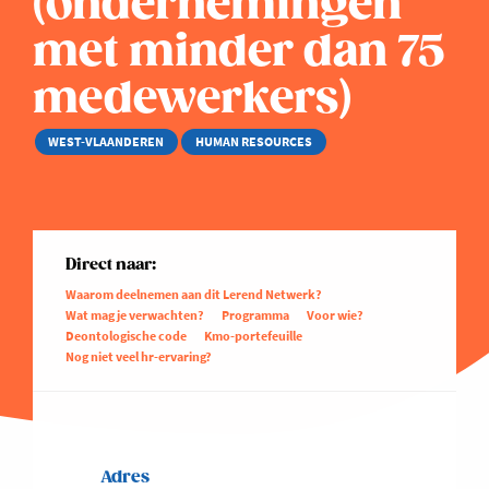
(ondernemingen
met minder dan 75
medewerkers)
WEST-VLAANDEREN
HUMAN RESOURCES
Direct naar:
Waarom deelnemen aan dit Lerend Netwerk?
Wat mag je verwachten?
Programma
Voor wie?
Deontologische code
Kmo-portefeuille
Nog niet veel hr-ervaring?
Adres