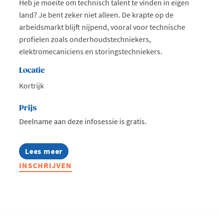
Heb je moeite om technisch talent te vinden in eigen
land? Je bent zeker niet alleen. De krapte op de
arbeidsmarkt blijft nijpend, vooral voor technische
profielen zoals onderhoudstechniekers,
elektromecaniciens en storingstechniekers.
Locatie
Kortrijk
Prijs
Deelname aan deze infosessie is gratis.
Lees meer
about
Infosessie:
INSCHRIJVEN
Talentmissie
Zuid-
Afrika