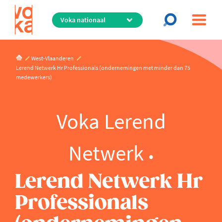
Overslaan
en
naar
de
inhoud
West-Vlaanderen
gaan
Lerend Netwerk Hr Professionals (ondernemingen met minder dan 75
medewerkers)
Voka Lerend
Netwerk
Lerend Netwerk Hr
Professionals