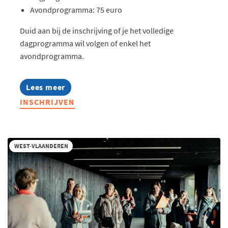
Avondprogramma: 75 euro
Duid aan bij de inschrijving of je het volledige
dagprogramma wil volgen of enkel het
avondprogramma.
Lees meer
about
Jong
INSCHRIJVEN
Voka
on
Tour
-
Roots.
WEST-VLAANDEREN
Reinvented.