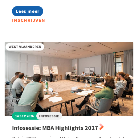
Lees meer
about
Lerend
INSCHRIJVEN
Netwerk
Management
Assistants
2026
WEST-VLAANDEREN
14 SEP 2026
INFOSESSIE
Infosessie: MBA Highlights 2027