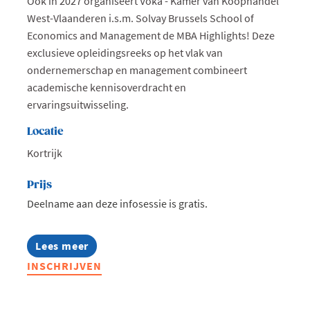
Ook in 2027 organiseert Voka - Kamer van Koophandel
West-Vlaanderen i.s.m. Solvay Brussels School of
Economics and Management de MBA Highlights! Deze
exclusieve opleidingsreeks op het vlak van
ondernemerschap en management combineert
academische kennisoverdracht en
ervaringsuitwisseling.
Locatie
Kortrijk
Prijs
Deelname aan deze infosessie is gratis.
Lees meer
about
Infosessie:
INSCHRIJVEN
MBA
Highlights
2027