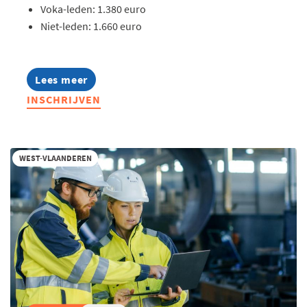
Voka-leden: 1.380 euro
Niet-leden: 1.660 euro
Lees meer
about
Lerend
INSCHRIJVEN
Netwerk
Quality
2026
WEST-VLAANDEREN