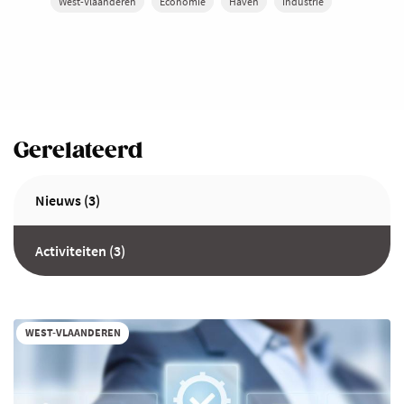
West-Vlaanderen
Economie
Haven
Industrie
Gerelateerd
Nieuws (3)
Activiteiten (3)
WEST-VLAANDEREN