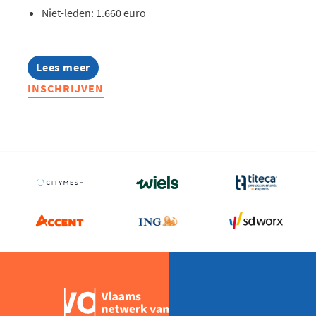
Niet-leden: 1.660 euro
Lees meer
about
Warehouse
INSCHRIJVEN
Scouting
2026