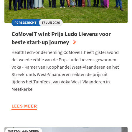
PERSBERICHT
17 JUN 2026
CoMoveIT wint Prijs Ludo Lievens voor
beste start-up journey
HealthTech-onderneming CoMoveIT heeft gisteravond
de tweede editie van de Prijs Ludo Lievens gewonnen.
Voka - Kamer van Koophandel West-Vlaanderen en het
Streekfonds West-Vlaanderen reikten de prijs uit
tijdens het Tuinfeest van Voka West-Vlaanderen in
Meetkerke.
LEES MEER
ABOUT
COMOVEIT
WINT
PRIJS
WEST-VLAANDEREN