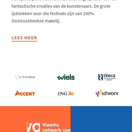
fantastische creaties van de kunstenaars. De grote
ijsblokken voor die festivals zijn van 100%
Oostrozebeekse makelij.
LEES MEER
ABOUT
HIVA
MAAKT
GIGANTISCHE
IJSBLOKKEN