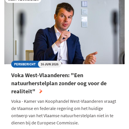
LUDO
LIEVENS
VOOR
BESTE
START-
UP
JOURNEY
PERSBERICHT
16 JUN 2026
Voka West-Vlaanderen: "Een
natuurherstelplan zonder oog voor de
realiteit"
Voka - Kamer van Koophandel West-Vlaanderen vraagt
de Vlaamse en federale regering om het huidige
ontwerp van het Vlaamse natuurherstelplan niet in te
dienen bij de Europese Commissie.