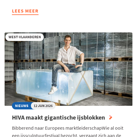
LEES MEER
ABOUT
VOKA
WEST-
VLAANDEREN:
WEST-VLAANDEREN
"EEN
NATUURHERSTELPLAN
ZONDER
OOG
VOOR
DE
REALITEIT"
NIEUWS
12 JUN 2026
HIVA maakt gigantische ijsblokken
Bibberend naar Europees marktleiderschapWie al ooit
een ijssculptuurfestival bezocht, vergaapt zich aan de