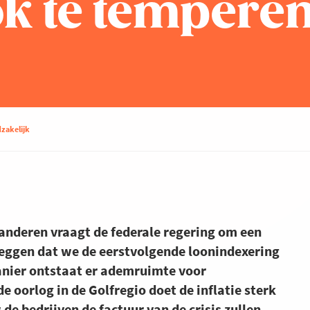
ok te tempere
zakelijk
nderen vraagt de federale regering om een
zeggen dat we de eerstvolgende loonindexering
anier ontstaat er ademruimte voor
oorlog in de Golfregio doet de inflatie sterk
e bedrijven de factuur van de crisis zullen