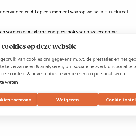
 ondervinden en dit op een moment waarop we het al structureel
weken vormen een externe energieschok voor onze economie.
ie valt aan een inflatieschok niet te ontsnappen.
 cookies op deze website
e inflatie neemt toe en de automatische loonindexering treedt in
ebruik van cookies om gegevens m.b.t. de prestaties en het geb
leidt tot het verder oplopen van de loonkostenhandicap ten
te te verzamelen & analyseren, om sociale netwerkfunctionaliteit
 loonmatiging volgt. Om die nefaste loon-prijsspiraal te
onze content & advertenties te verbeteren en personaliseren.
ke tijden verantwoord”, besluit
Bert Mons
.
te weten
okies toestaan
Weigeren
Cookie-inste
Deel