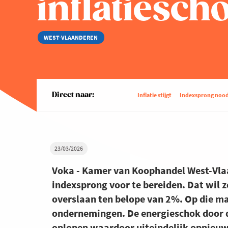
inflatiesch
WEST-VLAANDEREN
Direct naar:
Inflatie stijgt
Indexsprong nood
23/03/2026
Voka - Kamer van Koophandel West-Vlaa
indexsprong voor te bereiden. Dat wil 
overslaan ten belope van 2%. Op die m
ondernemingen. De energieschok door de 
oplopen waardoor uiteindelijk opnieuw d