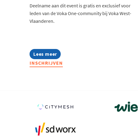
Deelname aan dit event is gratis en exclusief voor
leden van de Voka One-community bij Voka West-
Vlaanderen.
Lees meer
about
Voka
INSCHRIJVEN
One:
Financieel
gezond
als
solo-
ondernemer