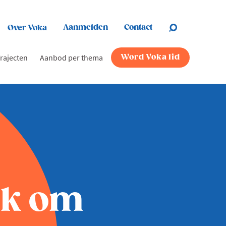
Aanmelden
Contact
Over Voka
rajecten
Aanbod per thema
Word Voka lid
jk om