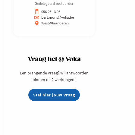
Gedelegeerd bestuurder
056 26 13 98
bert.mons@voka.be
West-Vlaanderen
Vraag het @ Voka
Een prangende vraag? Wij antwoorden
binnen de 2 werkdagen!
Stel hier jouw vraag