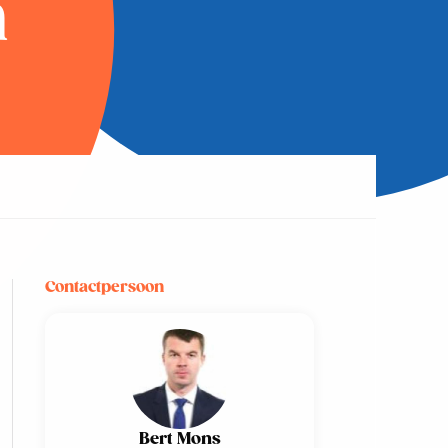
n
Contactpersoon
Bert Mons