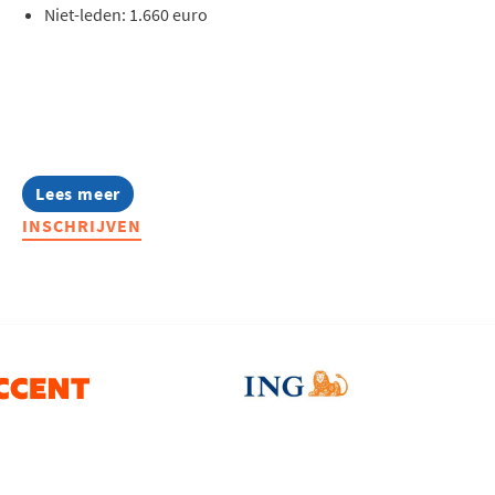
Niet-leden: 1.660 euro
Lees meer
about
Lerend
INSCHRIJVEN
Netwerk
Quality
2026