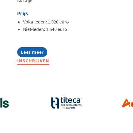
Prijs
Voka-leden: 1.020 euro
Niet-leden: 1.540 euro
Lees meer
about
Opleiding:
INSCHRIJVEN
Het
abc
van
btw,
opfrissing
basisregels
(en
nieuwigheden)