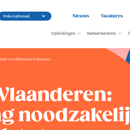
Nieuws
Vacatures
Opleidingen
Netwerkevents
T
lijk om inflatieschok te temperen
Vlaanderen:
g noodzakeli