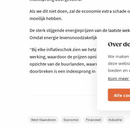
Als we dit niet doen, zal de economie extra schade
moeilijk hebben.
De sterk stijgende energieprijzen van de laatste 
Omdat energie levensnoodzakelijk is voor de econom
Over de
“Bij elke inflatieschok zien we hetzelfde patroon: d
We maken g
werking, waardoor de prijzen opnieuw stijgen. Dit 
deze websi
opzichte van de buurlanden, waarna een periode van
bieden en 
doorbreken is een indexsprong in deze uitzonderlij
Kom meer 
Alle co
West-Vlaanderen
Economie
Financieel
Industrie