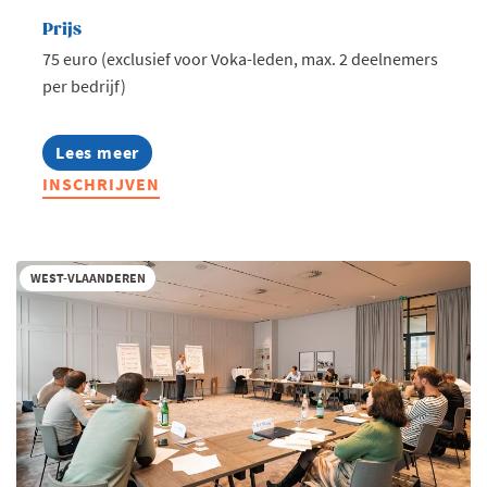
Prijs
75 euro (exclusief voor Voka-leden, max. 2 deelnemers
per bedrijf)
Lees meer
about
Voka
INSCHRIJVEN
Ladies:
Leading
Ladies
in
Outdoor
WEST-VLAANDEREN
Living