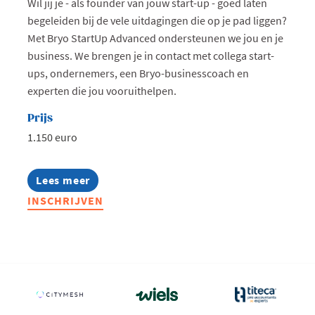
Wil jij je - als founder van jouw start-up - goed laten
begeleiden bij de vele uitdagingen die op je pad liggen?
Met Bryo StartUp Advanced ondersteunen we jou en je
business. We brengen je in contact met collega start-
ups, ondernemers, een Bryo-businesscoach en
experten die jou vooruithelpen.
Prijs
1.150 euro
Lees meer
about
Bryo
INSCHRIJVEN
StartUp
Advanced
West-
Vlaanderen
-
najaar
2026