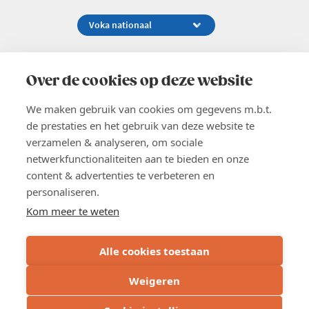
Koningsstraat 154-158, 1000 Brussel
02 229 81 11
Over de cookies op deze website
info@voka.be
We maken gebruik van cookies om gegevens m.b.t.
de prestaties en het gebruik van deze website te
verzamelen & analyseren, om sociale
netwerkfunctionaliteiten aan te bieden en onze
content & advertenties te verbeteren en
EN
personaliseren.
Pers
Nieuwsbrief
Kom meer te weten
Vacatures
Word lid
Alle cookies toestaan
Voka 2026
Algemene voorwaarden
Weigeren
Privacyverklaring
Cookie verklaring