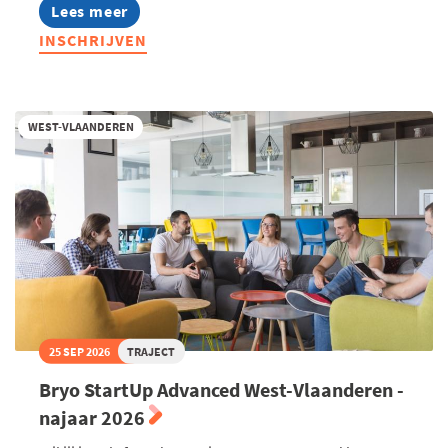
Lees meer
about
Infosessie:
INSCHRIJVEN
MBA
Highlights
2027
WEST-VLAANDEREN
25 SEP 2026
TRAJECT
Bryo StartUp Advanced West-Vlaanderen -
najaar 2026