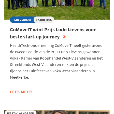
PERSBERICHT
17 JUN 2026
CoMoveIT wint Prijs Ludo Lievens voor
beste start-up journey
HealthTech-onderneming CoMoveIT heeft gisteravond
de tweede editie van de Prijs Ludo Lievens gewonnen.
Voka - Kamer van Koophandel West-Vlaanderen en het
Streekfonds West-Vlaanderen reikten de prijs uit
tijdens het Tuinfeest van Voka West-Vlaanderen in
Meetkerke.
LEES MEER
ABOUT
COMOVEIT
WINT
PRIJS
WEST-VLAANDEREN