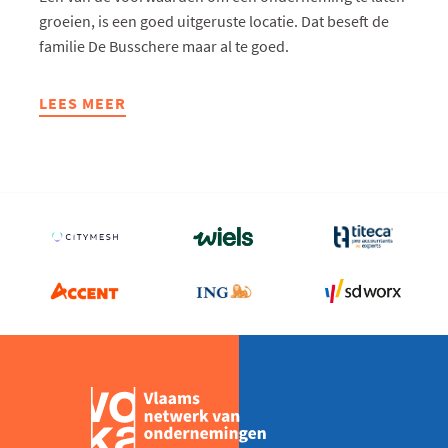
groeien, is een goed uitgeruste locatie. Dat beseft de
familie De Busschere maar al te goed.
LEES MEER
ABOUT
NORTH
IMMO
(40
JAAR):
“BEDRIJFSRUIMTE
LATEN
MEEGROEIEN
MET
AMBITIE”