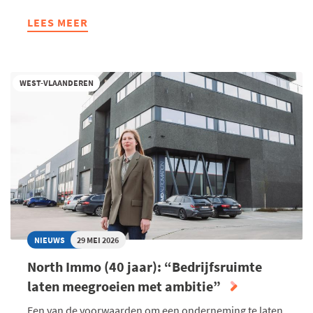
LEES MEER
ABOUT
CHARLIES
CANDLES
STAAT
WEST-VLAANDEREN
VOOR
GROEISPRONG
-
“DE
BRAND
HEEFT
ONS
KRACHT
GEGEVEN”
NIEUWS
29 MEI 2026
North Immo (40 jaar): “Bedrijfsruimte
laten meegroeien met ambitie”
Een van de voorwaarden om een onderneming te laten