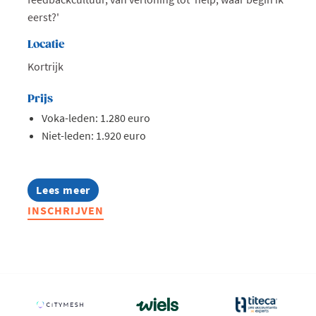
eerst?'
Locatie
Kortrijk
Prijs
Voka-leden: 1.280 euro
Niet-leden: 1.920 euro
Lees meer
about
Lerend
INSCHRIJVEN
Netwerk
Hr
Professionals
(ondernemingen
met
minder
dan
75