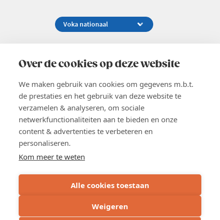
Koningsstraat 154-158, 1000 Brussel
02 229 81 11
Over de cookies op deze website
info@voka.be
We maken gebruik van cookies om gegevens m.b.t.
de prestaties en het gebruik van deze website te
verzamelen & analyseren, om sociale
netwerkfunctionaliteiten aan te bieden en onze
content & advertenties te verbeteren en
EN
personaliseren.
Pers
Nieuwsbrief
Kom meer te weten
Vacatures
Word lid
Alle cookies toestaan
Voka 2026
Algemene voorwaarden
Weigeren
Privacyverklaring
Cookie verklaring