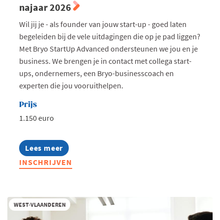
najaar 2026
Wil jij je - als founder van jouw start-up - goed laten
begeleiden bij de vele uitdagingen die op je pad liggen?
Met Bryo StartUp Advanced ondersteunen we jou en je
business. We brengen je in contact met collega start-
ups, ondernemers, een Bryo-businesscoach en
experten die jou vooruithelpen.
Prijs
1.150 euro
Lees meer
about
Bryo
INSCHRIJVEN
StartUp
Advanced
West-
Vlaanderen
-
WEST-VLAANDEREN
najaar