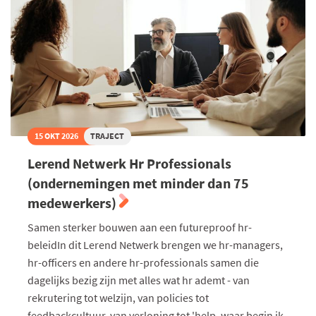
2026
15 OKT 2026
TRAJECT
Lerend Netwerk Hr Professionals
(ondernemingen met minder dan 75
medewerkers)
Samen sterker bouwen aan een futureproof hr-
beleidIn dit Lerend Netwerk brengen we hr-managers,
hr-officers en andere hr-professionals samen die
dagelijks bezig zijn met alles wat hr ademt - van
rekrutering tot welzijn, van policies tot
feedbackcultuur, van verloning tot 'help, waar begin ik