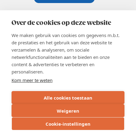
Koningsstraat 154-158, 1000 Brussel
02 229 81 11
Over de cookies op deze website
info@voka.be
We maken gebruik van cookies om gegevens m.b.t.
de prestaties en het gebruik van deze website te
verzamelen & analyseren, om sociale
netwerkfunctionaliteiten aan te bieden en onze
content & advertenties te verbeteren en
EN
personaliseren.
Pers
Nieuwsbrief
Kom meer te weten
Vacatures
Word lid
Alle cookies toestaan
Voka 2026
Algemene voorwaarden
Weigeren
Privacyverklaring
Cookie verklaring
Cookie-instellingen
Cookie instellingen
BE 0413.673.821 - RPR: Brussel