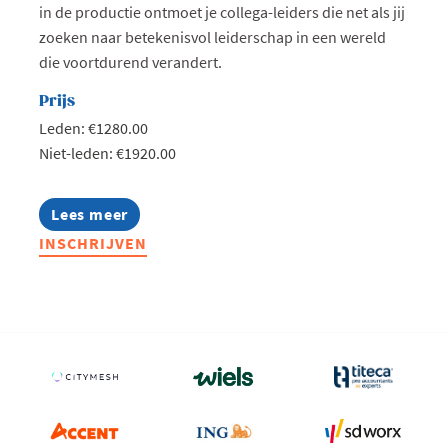
in de productie ontmoet je collega-leiders die net als jij
zoeken naar betekenisvol leiderschap in een wereld
die voortdurend verandert.
Prijs
Leden: €1280.00
Niet-leden: €1920.00
Lees meer
about
Lerend
INSCHRIJVEN
Netwerk
Production
Teamleader
2026