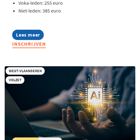
Voka-leden: 255 euro
Niet-leden: 385 euro
Lees meer
about
Opleiding:
INSCHRIJVEN
AI
in
hr
toegepast
WEST-VLAANDEREN
VOLZET