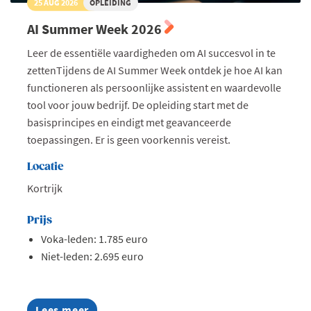
25 AUG 2026
OPLEIDING
AI Summer Week 2026
Leer de essentiële vaardigheden om AI succesvol in te
zettenTijdens de AI Summer Week ontdek je hoe AI kan
functioneren als persoonlijke assistent en waardevolle
tool voor jouw bedrijf. De opleiding start met de
basisprincipes en eindigt met geavanceerde
toepassingen. Er is geen voorkennis vereist.
Locatie
Kortrijk
Prijs
Voka-leden: 1.785 euro
Niet-leden: 2.695 euro
Lees meer
about