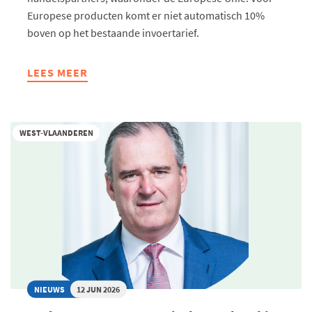
Europese producten komt er niet automatisch 10%
boven op het bestaande invoertarief.
LEES MEER
ABOUT
NIEUWE
AMERIKAANSE
INVOERHEFFINGEN
WEST-VLAANDEREN
ZIJN
VAN
KRACHT:
WAT
BETEKENT
DIT
VOOR
EU-
EXPORTEURS?
NIEUWS
12 JUN 2026