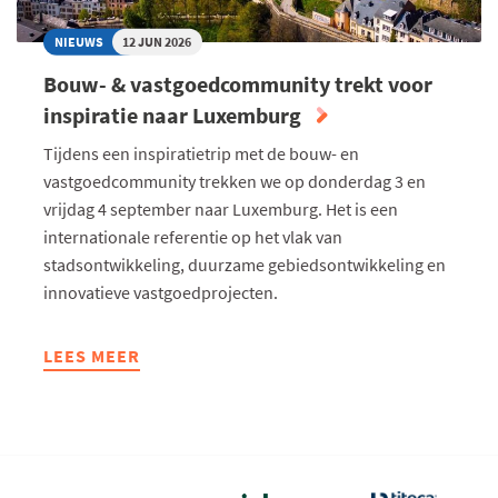
NIEUWS
12 JUN 2026
Bouw- & vastgoedcommunity trekt voor
inspiratie naar Luxemburg
Tijdens een inspiratietrip met de bouw- en
vastgoedcommunity trekken we op donderdag 3 en
vrijdag 4 september naar Luxemburg. Het is een
internationale referentie op het vlak van
stadsontwikkeling, duurzame gebiedsontwikkeling en
innovatieve vastgoedprojecten.
LEES MEER
ABOUT
BOUW-
&
VASTGOEDCOMMUNITY
TREKT
VOOR