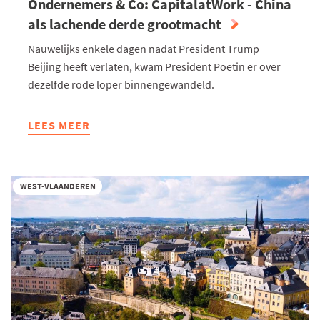
Ondernemers & Co: CapitalatWork - China
als lachende derde grootmacht
Nauwelijks enkele dagen nadat President Trump
Beijing heeft verlaten, kwam President Poetin er over
dezelfde rode loper binnengewandeld.
LEES MEER
ABOUT
ONDERNEMERS
&
CO:
WEST-VLAANDEREN
CAPITALATWORK
-
CHINA
ALS
LACHENDE
DERDE
GROOTMACHT