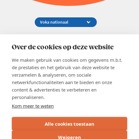
Koningsstraat 154-158, 1000 Brussel
02 229 81 11
Over de cookies op deze website
info@voka.be
We maken gebruik van cookies om gegevens m.b.t.
de prestaties en het gebruik van deze website te
verzamelen & analyseren, om sociale
netwerkfunctionaliteiten aan te bieden en onze
content & advertenties te verbeteren en
EN
personaliseren.
Pers
Nieuwsbrief
Kom meer te weten
Vacatures
Word lid
Alle cookies toestaan
Voka 2026
Algemene voorwaarden
Weigeren
Privacyverklaring