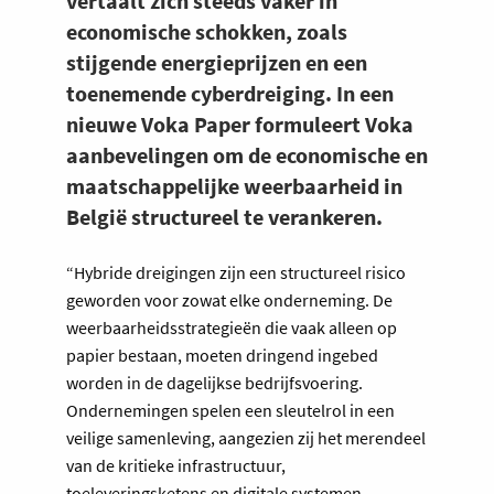
vertaalt zich steeds vaker in
economische schokken, zoals
stijgende energieprijzen en een
toenemende cyberdreiging. In een
nieuwe Voka Paper formuleert Voka
aanbevelingen om de economische en
maatschappelijke weerbaarheid in
België structureel te verankeren.
“Hybride dreigingen zijn een structureel risico
geworden voor zowat elke onderneming.​ De
weerbaarheidsstrategieën die vaak alleen op
papier bestaan, moeten dringend ingebed
worden in de dagelijkse bedrijfsvoering.
Ondernemingen spelen een sleutelrol in een
veilige samenleving, aangezien zij het merendeel
van de kritieke infrastructuur,
toeleveringsketens en digitale systemen