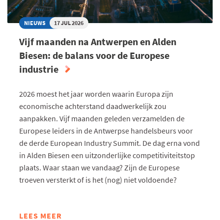
standaardtarief van 10 procent plus 2,5
Duurzaamheidsregels
procent MNF-heffing. Daarnaast zijn er
Ontbossing (EUDR): de EU erkent
NIEUWS
17 JUL 2026
voldoende open vragen over de
dat Amerikaanse productie
Vijf maanden na Antwerpen en Alden
praktische uitwerking van de overige
nauwelijks risico’s voor ontbossing
maatregelen.
Biesen: de balans voor de Europese
vormt en zal zorgen dat de EUDR
industrie
geen onevenredige
handelsbelemmeringen
2026 moest het jaar worden waarin Europa zijn
veroorzaakt.
economische achterstand daadwerkelijk zou
Carbon Border Adjustment
aanpakken. Vijf maanden geleden verzamelden de
Mechanism (CBAM): extra
Europese leiders in de Antwerpse handelsbeurs voor
flexibiliteit voor kleine en
de derde European Industry Summit. De dag erna vond
middelgrote (Amerikaanse)
in Alden Biesen een uitzonderlijke competitiviteitstop
ondernemingen bovenop de
plaats. Waar staan we vandaag? Zijn de Europese
bestaande de-minimis-uitsluiting.
troeven versterkt of is het (nog) niet voldoende?
Corporate Sustainability-
verplichtingen (CSDDD & CSRD): de
EU beperkt administratieve lasten
LEES MEER
ABOUT
en zorgt dat deze regels geen