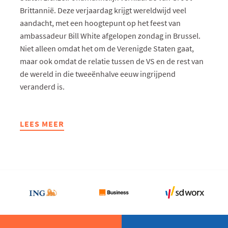
Brittannië. Deze verjaardag krijgt wereldwijd veel
aandacht, met een hoogtepunt op het feest van
ambassadeur Bill White afgelopen zondag in Brussel.
Niet alleen omdat het om de Verenigde Staten gaat,
maar ook omdat de relatie tussen de VS en de rest van
de wereld in die tweeënhalve eeuw ingrijpend
veranderd is.
LEES MEER
ABOUT
EU
VOERT
TURNBERRY-
AFSPRAKEN
AAN
EUROPESE
ZIJDE
UIT