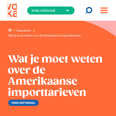
Overslaan
en
naar
de
inhoud
Vlaanderen
gaan
Wat je moet weten over de Amerikaanse importtarieven
Wat je moet weten
over de
Amerikaanse
importtarieven
VOKA NATIONAAL