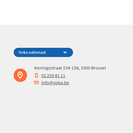
VAN
HUN
LEVEN
OP
HET
WERK
DOOR,
EN
WE
WILLEN
Koningsstraat 154-158, 1000 Brussel
VERMIJDEN
02 229 81 11
DAT
info@voka.be
WERKDRUK
MEEGAAT
NAAR
HUIS."