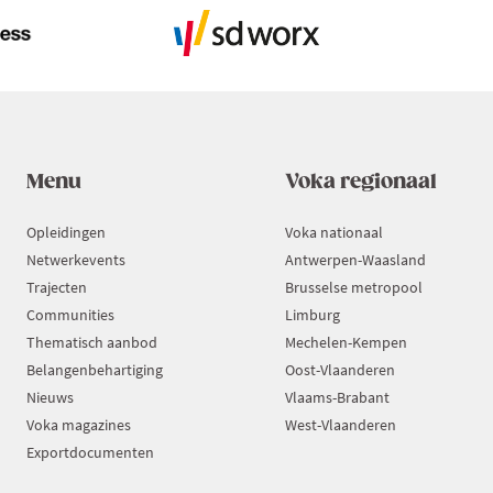
BLIJVEN,
AANDACHT
MAAKT
ÉCHT
HET
VERSCHIL”
Menu
Voka regionaal
Opleidingen
Voka nationaal
Netwerkevents
Antwerpen-Waasland
Trajecten
Brusselse metropool
Communities
Limburg
Thematisch aanbod
Mechelen-Kempen
Belangenbehartiging
Oost-Vlaanderen
Nieuws
Vlaams-Brabant
Voka magazines
West-Vlaanderen
Exportdocumenten