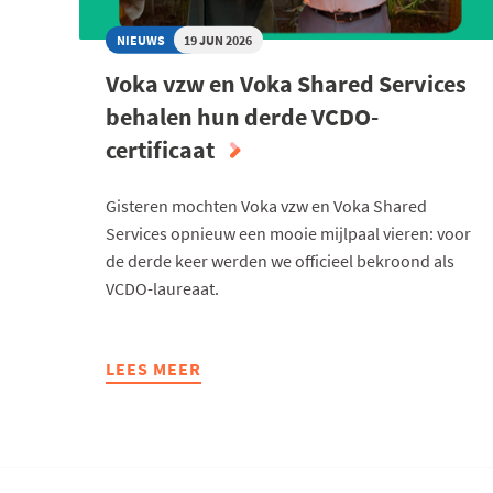
NIEUWS
19 JUN 2026
Voka vzw en Voka Shared Services
behalen hun derde VCDO-
certificaat
Gisteren mochten Voka vzw en Voka Shared
Services opnieuw een mooie mijlpaal vieren: voor
de derde keer werden we officieel bekroond als
VCDO-laureaat.
LEES MEER
ABOUT
VOKA
VZW
EN
VOKA