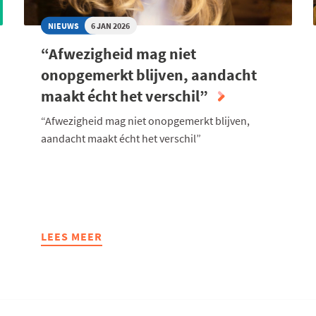
NIEUWS
6 JAN 2026
“Afwezigheid mag niet
onopgemerkt blijven, aandacht
maakt écht het verschil”
“Afwezigheid mag niet onopgemerkt blijven,
aandacht maakt écht het verschil”
LEES MEER
ABOUT
“AFWEZIGHEID
MAG
NIET
ONOPGEMERKT