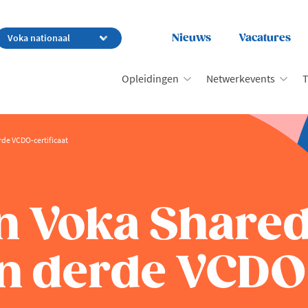
Nieuws
Vacatures
Opleidingen
Netwerkevents
T
de VCDO-certificaat
n Voka Shared
n derde VCDO-