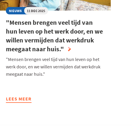
NIEUWS
11 DEC 2025
"Mensen brengen veel tijd van
hun leven op het werk door, en we
willen vermijden dat werkdruk
meegaat naar huis."
"Mensen brengen veel tijd van hun leven op het
werk door, en we willen vermijden dat werkdruk
meegaat naar huis."
LEES MEER
ABOUT
"MENSEN
BRENGEN
VEEL
TIJD