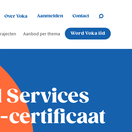
Aanmelden
Contact
Over Voka
rajecten
Aanbod per thema
Word Voka lid
 Services
certificaat