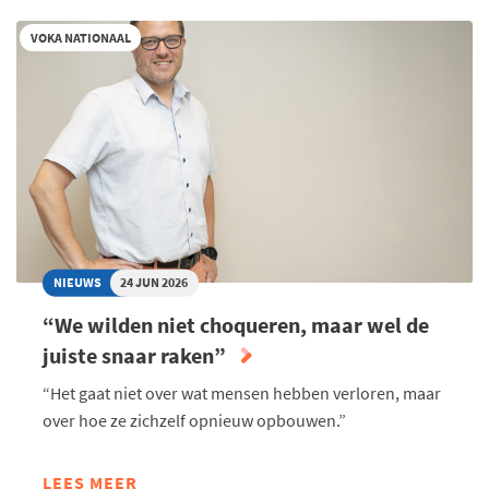
LEVEN,
VOKA NATIONAAL
MAAR
LANGER
GEZOND
LEVEN
"
NIEUWS
24 JUN 2026
“We wilden niet choqueren, maar wel de
juiste snaar raken”
“Het gaat niet over wat mensen hebben verloren, maar
over hoe ze zichzelf opnieuw opbouwen.”
LEES MEER
ABOUT