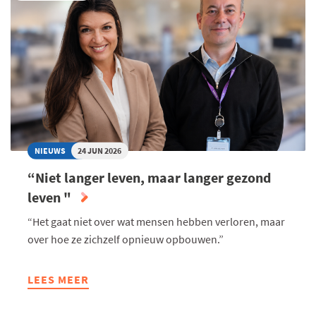
NIEUWS
24 JUN 2026
“Niet langer leven, maar langer gezond
leven "
“Het gaat niet over wat mensen hebben verloren, maar
over hoe ze zichzelf opnieuw opbouwen.”
LEES MEER
ABOUT
“NIET
LANGER