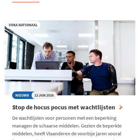
“WE
WILDEN
NIET
VOKA NATIONAAL
CHOQUEREN,
MAAR
WEL
DE
JUISTE
SNAAR
RAKEN”
NIEUWS
12 JUN 2026
Stop de hocus pocus met wachtlijsten
De wachtlijsten voor personen met een beperking
managen de schaarse middelen. Gezien de beperkte
middelen, heeft Vlaanderen de voorbije jaren vooral