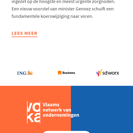
ingezet op de hoogste en meest urgente zorgnoden.
Een nieuw voorstel van minister Gennez schuift een
fundamentele koerswijziging naar voren.
LEES MEER
ABOUT
STOP
DE
HOCUS
POCUS
MET
WACHTLIJSTEN