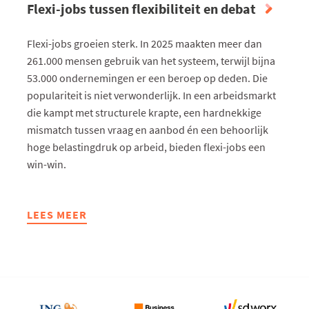
Flexi-jobs tussen flexibiliteit en debat
Flexi-jobs groeien sterk. In 2025 maakten meer dan
261.000 mensen gebruik van het systeem, terwijl bijna
53.000 ondernemingen er een beroep op deden. Die
populariteit is niet verwonderlijk. In een arbeidsmarkt
die kampt met structurele krapte, een hardnekkige
mismatch tussen vraag en aanbod én een behoorlijk
hoge belastingdruk op arbeid, bieden flexi-jobs een
win-win.
LEES MEER
ABOUT
FLEXI-
JOBS
TUSSEN
FLEXIBILITEIT
EN