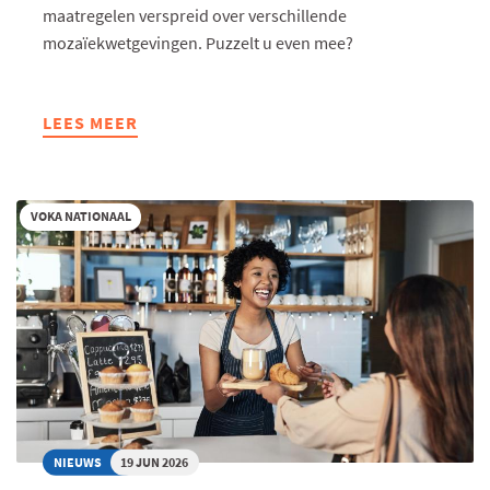
maatregelen verspreid over verschillende
mozaïekwetgevingen. Puzzelt u even mee?
LEES MEER
ABOUT
NAAR
EEN
MODERNISERING
VOKA NATIONAAL
VAN
HET
ARBEIDSRECHT
NIEUWS
19 JUN 2026