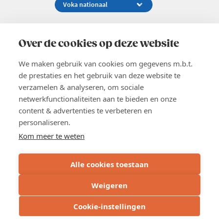
Koningsstraat 154-158, 1000 Brussel
02 229 81 11
Over de cookies op deze website
info@voka.be
We maken gebruik van cookies om gegevens m.b.t.
de prestaties en het gebruik van deze website te
verzamelen & analyseren, om sociale
netwerkfunctionaliteiten aan te bieden en onze
content & advertenties te verbeteren en
EN
personaliseren.
Pers
Nieuwsbrief
Kom meer te weten
Vacatures
Word lid
Alle cookies toestaan
Voka 2026
Algemene voorwaarden
Weigeren
Privacyverklaring
Cookie verklaring
Cookie-instellingen
Cookie instellingen
BE 0413.673.821 - RPR: Brussel