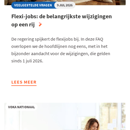
VEELGESTELDE VRAGEN
9 JUL 2026
Flexi-jobs: de belangrijkste wijzigingen
op een rij
De regering spijkert de flexijobs bij. In deze FAQ
overlopen we de hoofdlijnen nog eens, met in het
bijzonder aandacht voor de wijzigingen, die gelden
sinds 1 juli 2026.
LEES MEER
ABOUT
FLEXI-
JOBS:
DE
VOKA NATIONAAL
BELANGRIJKSTE
WIJZIGINGEN
OP