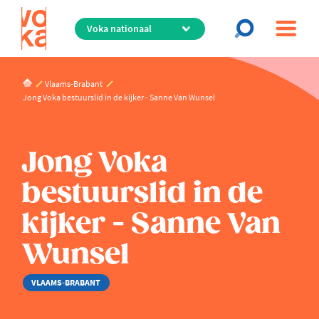
Overslaan
en
naar
de
inhoud
Vlaams-Brabant
gaan
Jong Voka bestuurslid in de kijker - Sanne Van Wunsel
Jong Voka
bestuurslid in de
kijker - Sanne Van
Wunsel
VLAAMS-BRABANT