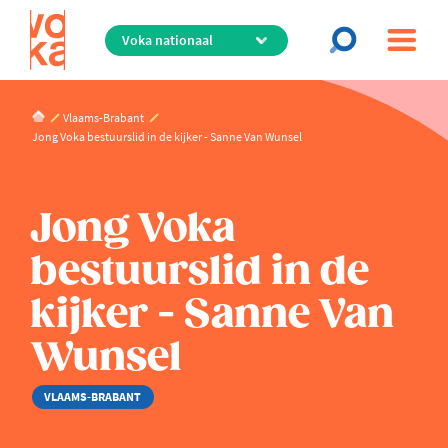
Overslaan
en
naar
de
inhoud
Vlaams-Brabant
gaan
Jong Voka bestuurslid in de kijker - Sanne Van Wunsel
Jong Voka
bestuurslid in de
kijker - Sanne Van
Wunsel
VLAAMS-BRABANT