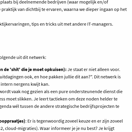
n plaats bij deelnemende bedrijven (waar mogelijk en/of
praktijk van dichtbij te ervaren, waarna we dieper ingaan op het
aktijkervaringen, tips en tricks uit met andere IT-managers.
olgende uit dit netwerk:
 de 'shit' die je moet opkuisen):
Je staat er niet alleen voor.
itdagingen ook, en hoe pakken jullie dit aan?". Dit netwerk is
 intern nergens kwijt kan.
wordt vaak nog gezien als een pure ondersteunende dienst die
ess moet slikken. Je leert tactieken om deze noden helder te
-agenda wél tussen de andere strategische bedrijfsprojecten te
ooppraatjes)
: Er is tegenwoordig zoveel keuze en er zijn zoveel
, cloud-migraties). Waar informeer je je nu best? Je krijgt