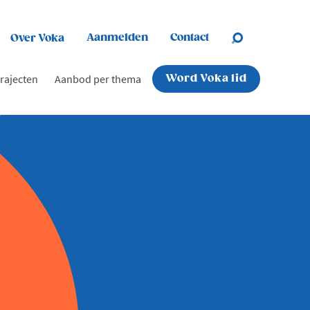
Aanmelden
Contact
Over Voka
rajecten
Aanbod per thema
Word Voka lid