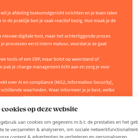
e wil je afdeling toekomstgericht inrichten en je team laten
n de praktijk ben je vaak reactief bezig. Hoe maak je de
n nieuwe digitale tool, maar het achterliggende proces
je processen eerst intern matuur, voordat je ze gaat
we tools of een ERP, maar botst op weerstand of
oe pak je change management écht aan en zorg je voor
ekt over AI en compliance (NIS2, Information Security),
erschillende waarheden. Waar informeer je je best, welke
 angst weg bij de business dat AI hun job kost?
n CEO of CFO die IT soms vooral als een kostenpost ziet.
 cookies op deze website
jke IT-investeringen en hoe krijg je jouw eigen IT-roadmap
nagement?
ebruik van cookies om gegevens m.b.t. de prestaties en het geb
te te verzamelen & analyseren, om sociale netwerkfunctionaliteit
onze content & advertenties te verbeteren en personaliseren.