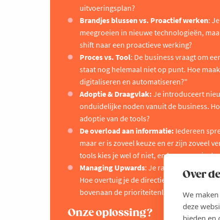
uitvoeringsplan?
Brandjes blussen vs. Proactief werken
: J
meegroeien in nieuwe technologieën, maar i
shift naar een proactieve werking?
Proces vs. Tool
: De business vraagt om ee
staat nog helemaal niet op punt. Hoe maak 
digitaliseren en automatiseren?"
Adoptie & Draagvlak:
Je introduceert nieu
onduidelijke noden vanuit de business. H
adoptie van de tools?
De overload aan informatie:
Iedereen spre
maar er is zoveel keuze en er zijn zoveel v
tools kies je wel of niet, en hoe neem je de
Managing Upwards
: Je rapporteert aan ee
Over de
Hoe overtuig je de directie van noodzakeli
bovenaan de prioriteitenlijst van het ma
We maken g
deze websi
Onze oplossing?
bieden en 