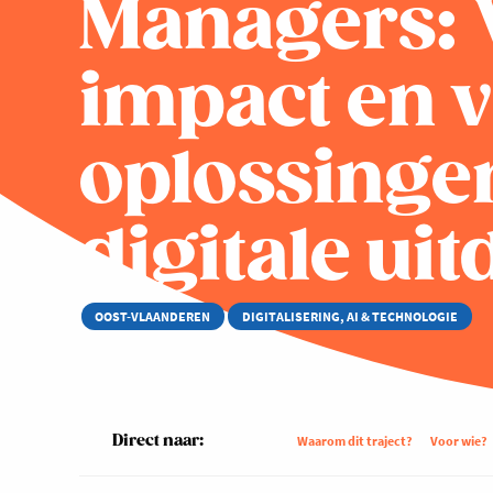
Managers: 
impact en 
oplossinge
digitale ui
OOST-VLAANDEREN
DIGITALISERING, AI & TECHNOLOGIE
Direct naar:
Waarom dit traject?
Voor wie?