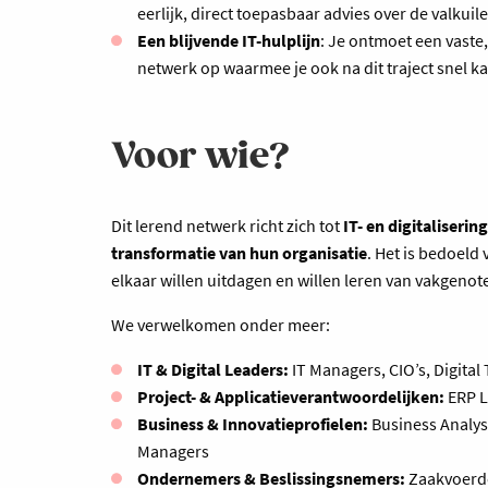
eerlijk, direct toepasbaar advies over de valkui
Een blijvende IT-hulplijn
: Je ontmoet een vaste
netwerk op waarmee je ook na dit traject snel ka
Voor wie?
Dit lerend netwerk richt zich tot
IT- en digitaliserin
transformatie van hun organisatie
. Het is bedoeld 
elkaar willen uitdagen en willen leren van vakgenot
We verwelkomen onder meer:
IT & Digital Leaders:
IT Managers, CIO’s, Digita
Project- & Applicatieverantwoordelijken:
ERP L
Business & Innovatieprofielen:
Business Analyst
Managers
Ondernemers & Beslissingsnemers:
Zaakvoerder