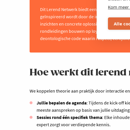
Kom meer 
Dit Lerend Netwerk biedt een sectoroverschri
geïnspireerd wordt door de inzichten en ervari
Alle co
inzichten en concrete oplossingen, maar ook de
rondleidingen bouwen op loyauteit en gastvri
deontologische code waarin respect, eerlijkhe
Hoe werkt dit lerend
We koppelen theorie aan praktijk door interactie en
Jullie bepalen de agenda
: Tijdens de kick-off 
meeste aanspreken op basis van jullie uitdaging
Sessies rond één specifiek thema
: Elke inhoude
expert zorgt voor verdiepende kennis.