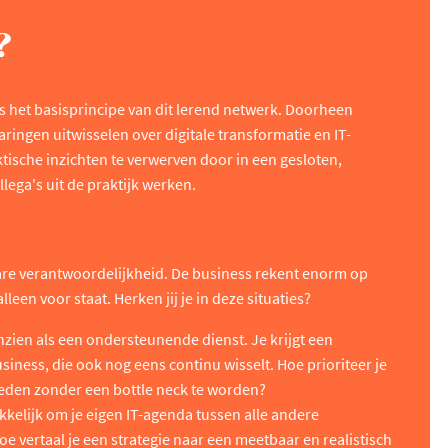
?
is het basisprincipe van dit lerend netwerk. Doorheen
aringen uitwisselen over digitale transformatie en IT-
ische inzichten te verwerven door in een gesloten,
ega's uit de praktijk werken.
zware verantwoordelijkheid. De business rekent enorm op
alleen voor staat. Herken jij je in deze situaties?
nzien als een ondersteunende dienst. Je krijgt een
siness, die ook nog eens continu wisselt. Hoe prioriteer je
vreden zonder een bottle neck te worden?
akkelijk om je eigen IT-agenda tussen alle andere
Hoe vertaal je een strategie naar een meetbaar en realistisch