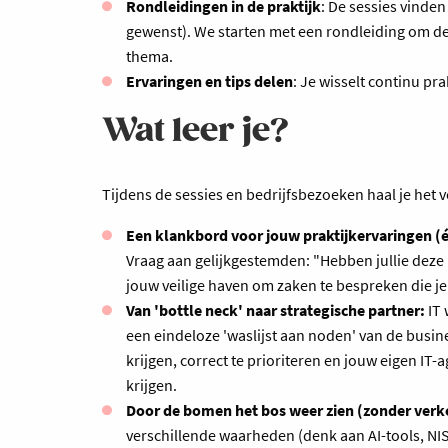
Rondleidingen in de praktijk
: De sessies vinde
gewenst). We starten met een rondleiding om de 
thema.
Ervaringen en tips delen
: Je wisselt continu pr
Wat leer je?
Tijdens de sessies en bedrijfsbezoeken haal je het v
Een klankbord voor jouw praktijkervaringen (én
Vraag aan gelijkgestemden: "Hebben jullie deze u
jouw veilige haven om zaken te bespreken die je
Van 'bottle neck' naar strategische partner:
IT 
een eindeloze 'waslijst aan noden' van de busin
krijgen, correct te prioriteren en jouw eigen IT
krijgen.
Door de bomen het bos weer zien (zonder verk
verschillende waarheden (denk aan AI-tools, NIS2