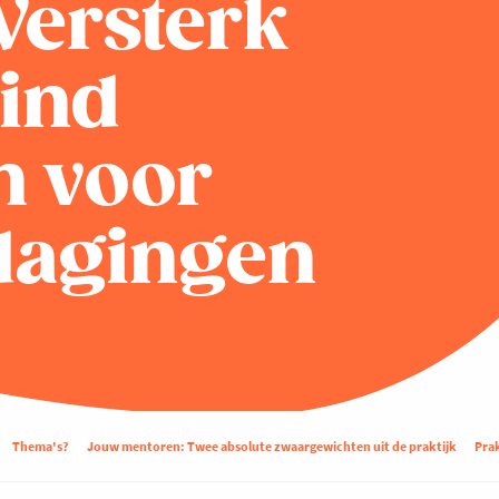
Versterk
vind
n voor
tdagingen
Thema's?
Jouw mentoren: Twee absolute zwaargewichten uit de praktijk
Pra