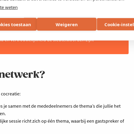
te weten
jdende en niet-concurrentiële omgeving waar je
ngen van vakgenoten. Het geeft je niet alleen frisse
okies toestaan
Weigeren
Cookie-inste
 zekerheid dat je er niet alleen voor staat. De sessies en
jheid, en worden beschermd door een strikte
id en vertrouwelijkheid de sleutelwoorden zijn.
 netwerk?
 cocreatie:
kies je samen met de mededeelnemers de thema’s die jullie het
en.
lijke sessie richt zich op één thema, waarbij een gastspreker of