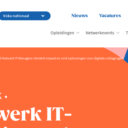
Nieuws
Vacatures
Opleidingen
Netwerkevents
T
d Netwerk IT-Managers: Versterk impact en vind oplossingen voor digitale uitdagingen
k
werk IT-