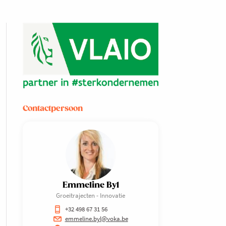
Contactpersoon
Emmeline Byl
Groeitrajecten - Innovatie
+32 498 67 31 56
emmeline.byl@voka.be