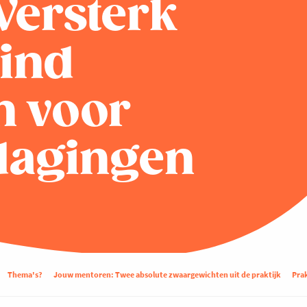
Versterk
vind
n voor
tdagingen
Thema's?
Jouw mentoren: Twee absolute zwaargewichten uit de praktijk
Pra