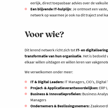
eerlijk, direct toepasbaar advies over de valkui
Een blijvende IT-hulplijn
: Je ontmoet een vaste
netwerk op waarmee je ook na dit traject snel ka
Voor wie?
Dit lerend netwerk richt zich tot
IT- en digitaliserin
transformatie van hun organisatie
. Het is bedoeld 
elkaar willen uitdagen en willen leren van vakgenot
We verwelkomen onder meer:
IT & Digital Leaders:
IT Managers, CIO’s, Digita
Project- & Applicatieverantwoordelijken:
ERP L
Business & Innovatieprofielen:
Business Analyst
Managers
Ondernemers & Beslissingsnemers:
Zaakvoerder