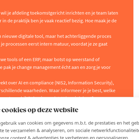
e wil je afdeling toekomstgericht inrichten en je team laten
n de praktijk ben je vaak reactief bezig. Hoe maak je de
n nieuwe digitale tool, maar het achterliggende proces
je processen eerst intern matuur, voordat je ze gaat
we tools of een ERP, maar botst op weerstand of
oe pak je change management écht aan en zorg je voor
ekt over AI en compliance (NIS2, Information Security),
erschillende waarheden. Waar informeer je je best, welke
 angst weg bij de business dat AI hun job kost?
n CEO of CFO die IT soms vooral als een kostenpost ziet.
 cookies op deze website
jke IT-investeringen en hoe krijg je jouw eigen IT-roadmap
nagement?
ebruik van cookies om gegevens m.b.t. de prestaties en het geb
te te verzamelen & analyseren, om sociale netwerkfunctionaliteit
onze content & advertenties te verbeteren en personaliseren.