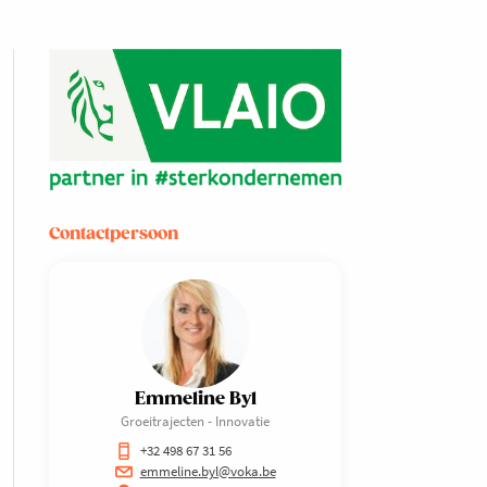
Contactpersoon
Emmeline Byl
Groeitrajecten - Innovatie
+32 498 67 31 56
emmeline.byl@voka.be