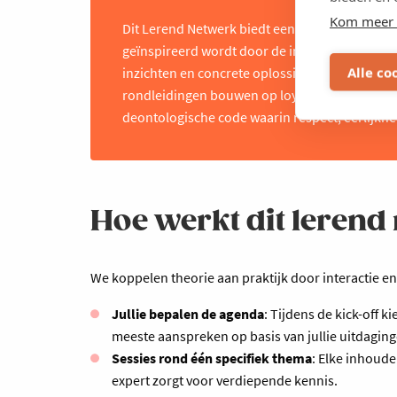
Kom meer 
Dit Lerend Netwerk biedt een sectoroverschri
geïnspireerd wordt door de inzichten en ervari
Alle co
inzichten en concrete oplossingen, maar ook de
rondleidingen bouwen op loyauteit en gastvri
deontologische code waarin respect, eerlijkhe
Hoe werkt dit lerend
We koppelen theorie aan praktijk door interactie en
Jullie bepalen de agenda
: Tijdens de kick-off 
meeste aanspreken op basis van jullie uitdaging
Sessies rond één specifiek thema
: Elke inhoude
expert zorgt voor verdiepende kennis.