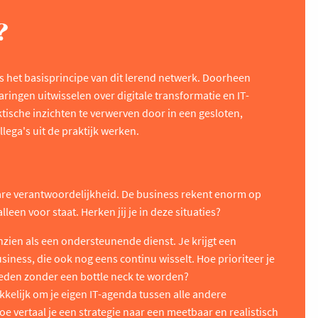
?
is het basisprincipe van dit lerend netwerk. Doorheen
aringen uitwisselen over digitale transformatie en IT-
ische inzichten te verwerven door in een gesloten,
ega's uit de praktijk werken.
zware verantwoordelijkheid. De business rekent enorm op
alleen voor staat. Herken jij je in deze situaties?
nzien als een ondersteunende dienst. Je krijgt een
siness, die ook nog eens continu wisselt. Hoe prioriteer je
vreden zonder een bottle neck te worden?
akkelijk om je eigen IT-agenda tussen alle andere
Hoe vertaal je een strategie naar een meetbaar en realistisch