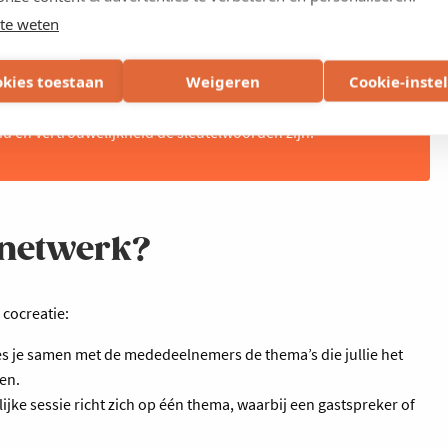
te weten
jdende en niet-concurrentiële omgeving waar je
ngen van vakgenoten. Het geeft je niet alleen frisse
okies toestaan
Weigeren
Cookie-inste
 zekerheid dat je er niet alleen voor staat. De sessies en
jheid, en worden beschermd door een strikte
id en vertrouwelijkheid de sleutelwoorden zijn.
 netwerk?
 cocreatie:
kies je samen met de mededeelnemers de thema’s die jullie het
en.
lijke sessie richt zich op één thema, waarbij een gastspreker of