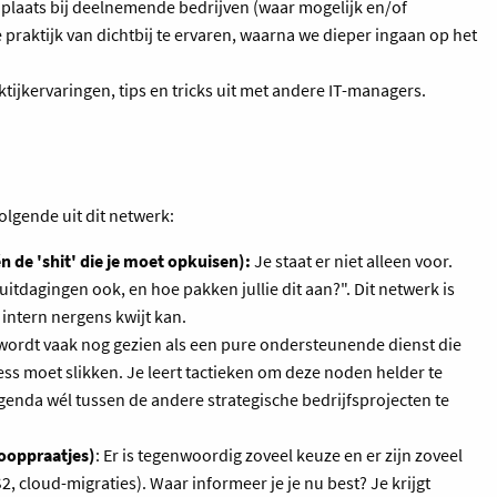
n plaats bij deelnemende bedrijven (waar mogelijk en/of
praktijk van dichtbij te ervaren, waarna we dieper ingaan op het
aktijkervaringen, tips en tricks uit met andere IT-managers.
olgende uit dit netwerk:
 de 'shit' die je moet opkuisen):
Je staat er niet alleen voor.
itdagingen ook, en hoe pakken jullie dit aan?". Dit netwerk is
 intern nergens kwijt kan.
wordt vaak nog gezien als een pure ondersteunende dienst die
ess moet slikken. Je leert tactieken om deze noden helder te
-agenda wél tussen de andere strategische bedrijfsprojecten te
ooppraatjes)
: Er is tegenwoordig zoveel keuze en er zijn zoveel
, cloud-migraties). Waar informeer je je nu best? Je krijgt