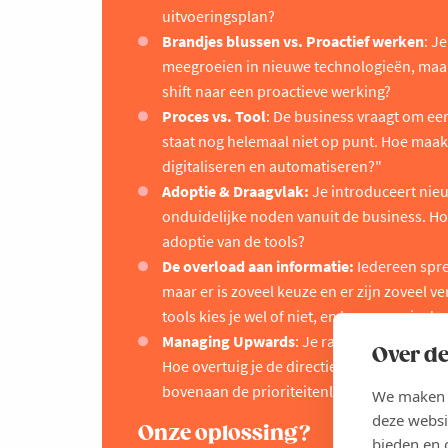
uitvoeringsplan?
Brandjes blussen vs. Proactief werken
: J
meegroeien in nieuwe technologieën, maar i
shift naar een proactieve werking?
Proces vs. Tool
: De business vraagt om ee
staat nog helemaal niet op punt. Hoe maak 
digitaliseren en automatiseren?"
Adoptie & Draagvlak:
Je introduceert nieu
onduidelijke noden vanuit de business. H
adoptie van de tools?
De overload aan informatie:
Iedereen spre
maar er is zoveel keuze en er zijn zoveel v
tools kies je wel of niet, en hoe neem je de
Managing Upwards
: Je rapporteert aan ee
Over de
Hoe overtuig je de directie van noodzakeli
bovenaan de prioriteitenlijst van het ma
We maken g
deze websi
Onze oplossing?
bieden en 