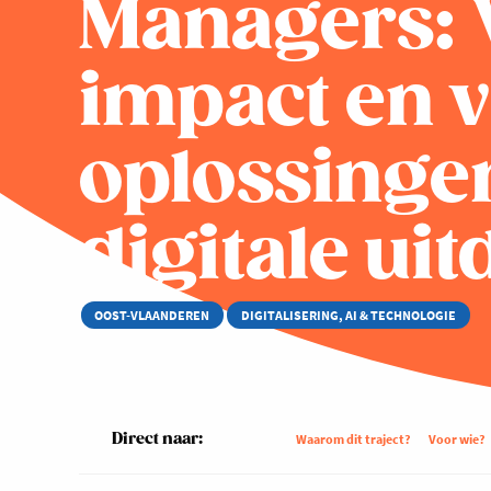
Managers: 
impact en 
oplossinge
digitale ui
OOST-VLAANDEREN
DIGITALISERING, AI & TECHNOLOGIE
Direct naar:
Waarom dit traject?
Voor wie?