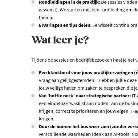
Rondleidingen in de praktijk
: De sessies vinde
gewenst). We starten met een rondleiding om de 
thema.
Ervaringen en tips delen
: Je wisselt continu pr
Wat leer je?
Tijdens de sessies en bedrijfsbezoeken haal je het v
Een klankbord voor jouw praktijkervaringen (én
Vraag aan gelijkgestemden: "Hebben jullie deze u
jouw veilige haven om zaken te bespreken die je
Van 'bottle neck' naar strategische partner:
IT 
een eindeloze 'waslijst aan noden' van de busin
krijgen, correct te prioriteren en jouw eigen IT
krijgen.
Door de bomen het bos weer zien (zonder verk
verschillende waarheden (denk aan AI-tools, NIS2