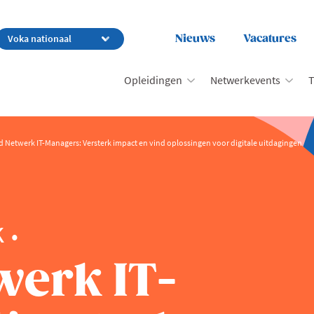
Nieuws
Vacatures
Opleidingen
Netwerkevents
T
d Netwerk IT-Managers: Versterk impact en vind oplossingen voor digitale uitdagingen
k
werk IT-