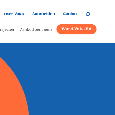
Aanmelden
Contact
Over Voka
rajecten
Aanbod per thema
Word Voka lid