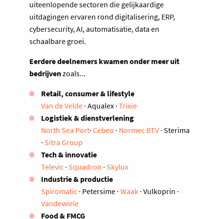
uiteenlopende sectoren die gelijkaardige
uitdagingen ervaren rond digitalisering, ERP,
cybersecurity, AI, automatisatie, data en
schaalbare groei.
Eerdere deelnemers
kwamen onder meer uit
bedrijven
zoals...
Retail, consumer & lifestyle
Van de Velde
· Aqualex ·
Trixie
Logistiek & dienstverlening
North Sea Port
·
Cebeo
·
Normec BTV
· Sterima
·
Sitra Group
Tech & innovatie
Televic
·
Squadron
·
Skylux
Industrie & productie
Spiromatic
· Petersime ·
Waak
· Vulkoprin ·
Vandewiele
Food & FMCG