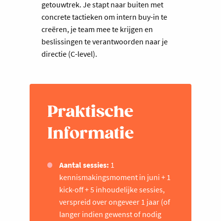
getouwtrek. Je stapt naar buiten met
concrete tactieken om intern buy-in te
creëren, je team mee te krijgen en
beslissingen te verantwoorden naar je
directie (C-level).
Praktische
Informatie
Aantal sessies:
1
kennismakingsmoment in juni + 1
kick-off + 5 inhoudelijke sessies,
verspreid over ongeveer 1 jaar (of
langer indien gewenst of nodig