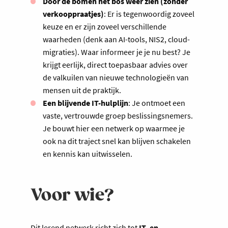
Door de bomen het bos weer zien (zonder
verkooppraatjes)
: Er is tegenwoordig zoveel
keuze en er zijn zoveel verschillende
waarheden (denk aan AI-tools, NIS2, cloud-
migraties). Waar informeer je je nu best? Je
krijgt eerlijk, direct toepasbaar advies over
de valkuilen van nieuwe technologieën van
mensen uit de praktijk.
Een blijvende IT-hulplijn
: Je ontmoet een
vaste, vertrouwde groep beslissingsnemers.
Je bouwt hier een netwerk op waarmee je
ook na dit traject snel kan blijven schakelen
en kennis kan uitwisselen.
Voor wie?
Dit lerend netwerk richt zich tot
IT- en