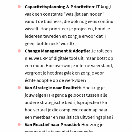
Capaciteitsplanning & Prioriteiten
: IT krijgt
vaak een constante "waslijst aan noden"
vanuit de business, die ook nog eens continu
wisselt. Hoe prioriteer je projecten, houd je
iedereen tevreden en zorg je ervoor dat IT
geen 'bottle neck' wordt?
Change Management & Adoptie:
Je rolt een
nieuwe ERP of digitale tool uit, maar botst op
een muur. Hoe overwin je interne weerstand,
vergroot je het draagvlak en zorg je voor
échte adoptie op de werkvloer?
Van Strategie naar Realiteit:
Hoe krijg je
jouw eigen IT-agenda geloodst tussen alle
andere strategische bedrijfsprojecten? En
hoe vertaal je die complexe roadmap naar
een meetbaar en realistisch uitvoeringsplan?
Van Reactief naar Proactief:
Hoe zorg je
ervoor dat je team niet langer enkel