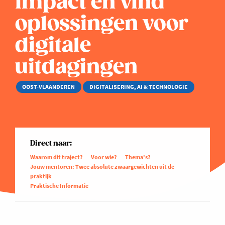
impact en vind
oplossingen voor
digitale
uitdagingen
OOST-VLAANDEREN
DIGITALISERING, AI & TECHNOLOGIE
Direct naar:
Waarom dit traject?
Voor wie?
Thema's?
Jouw mentoren: Twee absolute zwaargewichten uit de
praktijk
Praktische Informatie