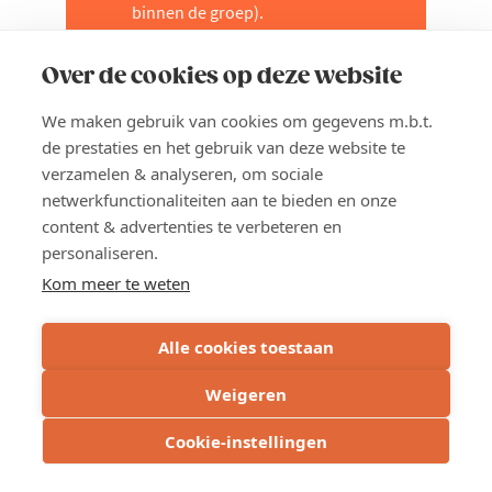
binnen de groep).
Locatie:
Fysieke bijeenkomsten bij
deelnemende bedrijven (waar
Over de cookies op deze website
mogelijk en/of gewenst) of op een
We maken gebruik van cookies om gegevens m.b.t.
locatie van Voka
de prestaties en het gebruik van deze website te
Planning & startdatum
: We
verzamelen & analyseren, om sociale
starten met een vrijblijvend fysiek
netwerkfunctionaliteiten aan te bieden en onze
kennismakingsmoment in juni
content & advertenties te verbeteren en
2026. Samen met de eerste
personaliseren.
geïnteresseerden bekijken we
Kom meer te weten
welke datum en welk tijdstip voor
iedereen het beste uitkomt. Het
kennismakingsmoment wordt
Alle cookies toestaan
ingepland in de tweede helft van
Weigeren
juni. Ook de verdere sessiedata
worden gezamenlijk afgestemd
Cookie-instellingen
binnen de groep.
Prijs
: Leden: 1.200 euro (excl. btw)