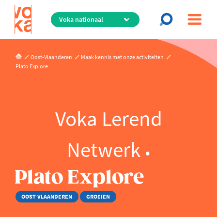
Overslaan
en
naar
de
inhoud
Oost-Vlaanderen
Maak kennis met onze activiteiten
gaan
Plato Explore
Voka Lerend
Netwerk
Plato Explore
OOST-VLAANDEREN
GROEIEN