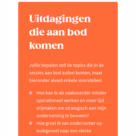
Uitdagingen
die aan bod
komen
Jullie bepalen zelf de topics die in de
sessies aan bod zullen komen, maar
hieronder alvast enkele voorstellen:
Hoe kan ik als zaakvoerder minder
operationeel werken en meer tijd
vrijmaken om strategisch aan mijn
onderneming te bouwen?
Hoe groei ik van ondernemer op
buikgevoel naar een sterke