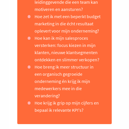
leidinggevende die een team kan
motiveren en aansturen?
Hoe zet ik met een beperkt budget
marketing in die écht resultaat
oplevert voor mijn onderneming?
Hoe kan ik mijn salesproces
versterken: focus kiezen in mijn
klanten, nieuwe klantsegmenten
ontdekken en slimmer verkopen?
Hoe breng ik meer structuur in
een organisch gegroeide
onderneming én krijg ik mijn
medewerkers mee in die
verandering?
Hoe krijg ik grip op mijn cijfers en
bepaal ik relevante KPI's?