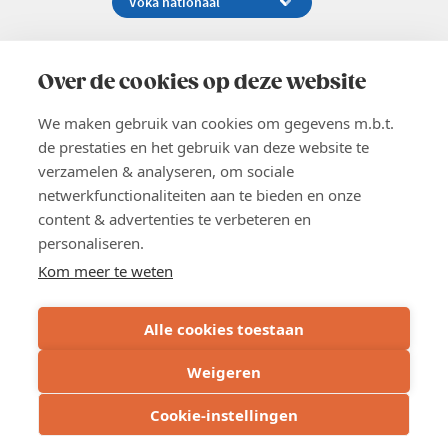
Koningsstraat 154-158, 1000 Brussel
02 229 81 11
Over de cookies op deze website
info@voka.be
We maken gebruik van cookies om gegevens m.b.t.
de prestaties en het gebruik van deze website te
verzamelen & analyseren, om sociale
netwerkfunctionaliteiten aan te bieden en onze
content & advertenties te verbeteren en
EN
personaliseren.
Pers
Nieuwsbrief
Kom meer te weten
Vacatures
Word lid
Alle cookies toestaan
Voka 2026
Algemene voorwaarden
Weigeren
Privacyverklaring
Inschrijven
Cookie verklaring
Cookie-instellingen
Cookie instellingen
BE 0413.673.821 - RPR: Brussel