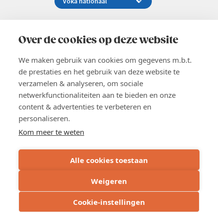
Koningsstraat 154-158, 1000 Brussel
02 229 81 11
Over de cookies op deze website
info@voka.be
We maken gebruik van cookies om gegevens m.b.t.
de prestaties en het gebruik van deze website te
verzamelen & analyseren, om sociale
netwerkfunctionaliteiten aan te bieden en onze
content & advertenties te verbeteren en
EN
personaliseren.
Pers
Nieuwsbrief
Kom meer te weten
Vacatures
Word lid
Alle cookies toestaan
Voka 2026
Algemene voorwaarden
Weigeren
Privacyverklaring
Inschrijven
Cookie verklaring
Cookie-instellingen
Cookie instellingen
BE 0413.673.821 - RPR: Brussel