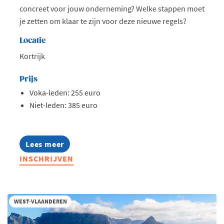
concreet voor jouw onderneming? Welke stappen moet
je zetten om klaar te zijn voor deze nieuwe regels?
Locatie
Kortrijk
Prijs
Voka-leden: 255 euro
Niet-leden: 385 euro
Lees meer
about
Opleiding:
INSCHRIJVEN
Zo
pas
je
de
EU-
WEST-VLAANDEREN
regels
rond