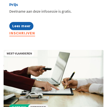
Prijs
Deelname aan deze infosessie is gratis.
Lees meer
about
Infosessie:
INSCHRIJVEN
Talentmissie
Zuid-
Afrika
WEST-VLAANDEREN