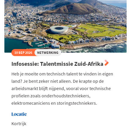
loontransparantie
toe
in
jouw
onderneming
10 SEP 2026
NETWERKING
Infosessie: Talentmissie Zuid-Afrika
Heb je moeite om technisch talent te vinden in eigen
land? Je bent zeker niet alleen. De krapte op de
arbeidsmarkt blijft nijpend, vooral voor technische
profielen zoals onderhoudstechniekers,
elektromecaniciens en storingstechniekers.
Locatie
Kortrijk