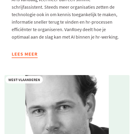
schrijfassistent. Steeds meer organisaties zetten de
technologie ook in om kennis toegankelijk te maken,
informatie sneller terug te vinden en hr-processen
efficiënter te organiseren. VanRoey deelt hoe je
optimaal aan de slag kan met AI binnen je hr-werking.
LEES MEER
ABOUT
AI
IN
HR:
WEST-VLAANDEREN
VAN
SLIMME
ASSISTENT
NAAR
DIGITALE
COLLEGA