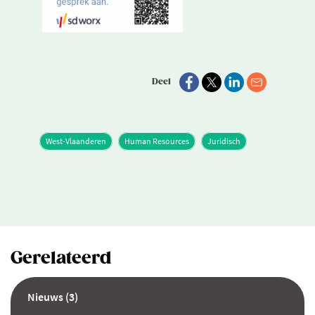
Deel
West-Vlaanderen
Human Resources
Juridisch
Gerelateerd
Nieuws (3)