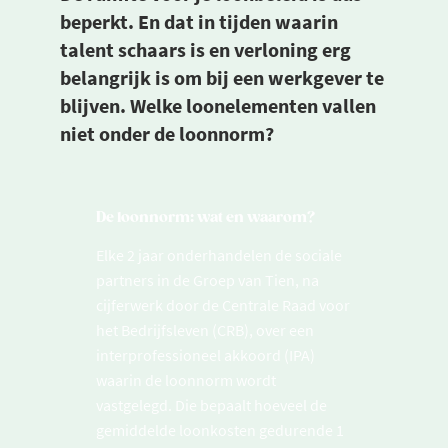
beperkt. En dat in tijden waarin
talent schaars is en verloning erg
belangrijk is om bij een werkgever te
blijven. Welke loonelementen vallen
niet onder de loonnorm?
De loonnorm: wat en waarom?
Elke 2 jaar onderhandelen de sociale
partners in de Groep van Tien, na
cijferwerk door de Centrale Raad voor
het Bedrijfsleven (CRB), over een
interprofessioneel akkoord (IPA)
waarin de loonnorm wordt
vastgelegd. Die bepaalt hoeveel de
gemiddelde loonkosten gedurende 1