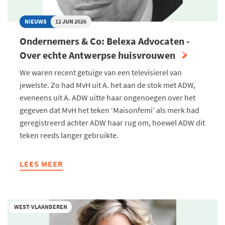
NIEUWS
12 JUN 2026
Ondernemers & Co: Belexa Advocaten -
Over echte Antwerpse huisvrouwen
We waren recent getuige van een televisierel van
jewelste. Zo had MvH uit A. het aan de stok met ADW,
eveneens uit A. ADW uitte haar ongenoegen over het
gegeven dat MvH het teken ‘Maisonfemi’ als merk had
geregistreerd achter ADW haar rug om, hoewel ADW dit
teken reeds langer gebruikte.
LEES MEER
ABOUT
ONDERNEMERS
&
CO:
WEST-VLAANDEREN
BELEXA
ADVOCATEN