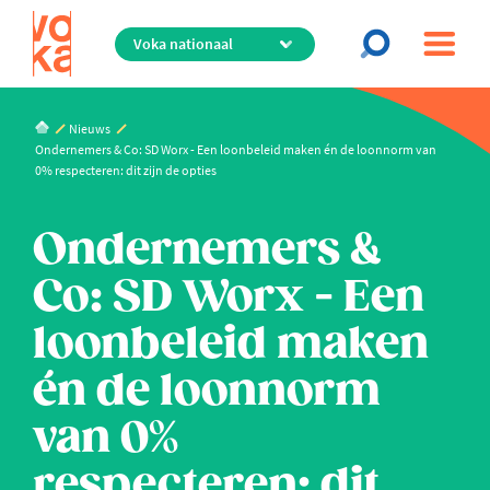
Overslaan
en
naar
de
inhoud
Nieuws
gaan
Ondernemers & Co: SD Worx - Een loonbeleid maken én de loonnorm van
0% respecteren: dit zijn de opties
Ondernemers &
Co: SD Worx - Een
loonbeleid maken
én de loonnorm
van 0%
respecteren: dit