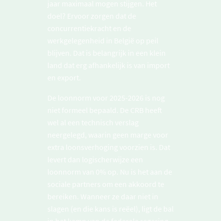
jaar maximaal mogen stijgen. Het
doel? Ervoor zorgen dat de
concurrentiekracht en de
werkgelegenheid in België op peil
blijven. Dat is belangrijk in een klein
land dat erg afhankelijk is van import
en export.
De loonnorm voor 2025-2026 is nog
niet formeel bepaald. De CRB heeft
wel al een technisch verslag
neergelegd, waarin geen marge voor
extra loonsverhoging voorzien is. Dat
levert dan logischerwijze een
loonnorm van 0% op. Nu is het aan de
sociale partners om een akkoord te
bereiken. Wanneer ze daar niet in
slagen (en die kans is reëel), ligt de bal