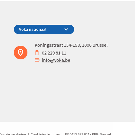
Koningsstraat 154-158, 1000 Brussel
02 229 81 11
info@voka.be
Cookie verklaring
Cookie instellingen
BE 0413.673.821 - RPR: Brussel