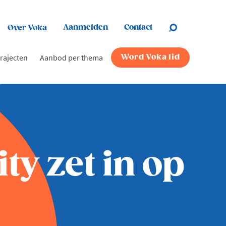
Aanmelden
Contact
Over Voka
rajecten
Aanbod per thema
Word Voka lid
y zet in op