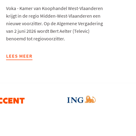
Voka - Kamer van Koophandel West-Vlaanderen
krijgt in de regio Midden-West-Vlaanderen een
nieuwe voorzitter. Op de Algemene Vergadering
van 2 juni 2026 wordt Bert Aelter (Televic)
benoemd tot regiovoorzitter.
LEES MEER
ABOUT
BERT
AELTER
(TELEVIC)
WORDT
VOKA-
VOORZITTER
REGIO
MIDDEN-
WEST-
VLAANDEREN