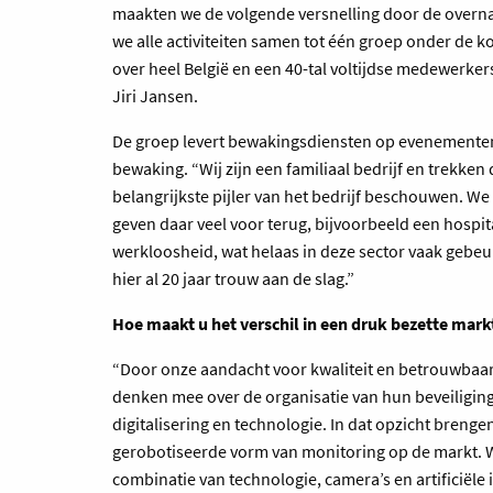
maakten we de volgende versnelling door de overn
we alle activiteiten samen tot één groep onder de 
over heel België en een 40-tal voltijdse medewerke
Jiri Jansen.
De groep levert bewakingsdiensten op evenementen,
bewaking. “Wij zijn een familiaal bedrijf en trekken
belangrijkste pijler van het bedrijf beschouwen. We 
geven daar veel voor terug, bijvoorbeeld een hosp
werkloosheid, wat helaas in deze sector vaak gebe
hier al 20 jaar trouw aan de slag.”
Hoe maakt u het verschil in een druk bezette mark
“Door onze aandacht voor kwaliteit en betrouwbaarh
denken mee over de organisatie van hun beveiliging
digitalisering en technologie. In dat opzicht brenge
gerobotiseerde vorm van monitoring op de markt. W
combinatie van technologie, camera’s en artificiële i