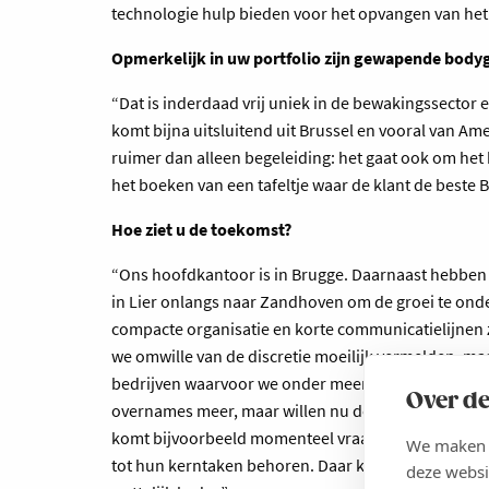
technologie hulp bieden voor het opvangen van het 
Opmerkelijk in uw portfolio zijn gewapende body
“Dat is inderdaad vrij uniek in de bewakingssector en
komt bijna uitsluitend uit Brussel en vooral van A
ruimer dan alleen begeleiding: het gaat ook om het
het boeken van een tafeltje waar de klant de beste B
Hoe ziet u de toekomst?
“Ons hoofdkantoor is in Brugge. Daarnaast hebben 
in Lier onlangs naar Zandhoven om de groei te on
compacte organisatie en korte communicatielijnen 
we omwille van de discretie moeilijk vermelden, m
bedrijven waarvoor we onder meer logistieke sites
Over de
overnames meer, maar willen nu de werking versterk
komt bijvoorbeeld momenteel vraag van de politie
We maken g
tot hun kerntaken behoren. Daar kunnen wij bij hel
deze websi