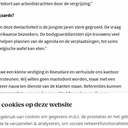
tekort aan arbeidskrachten door de vergrijzing.”
guards?
 deze deelactiviteit is de jongste jaren sterk gegroeid. De vraag
merikaanse bezoekers. De bodyguarddiensten zijn trouwens veel
 helpen plannen van de agenda en de verplaatsingen, tot soms
elgische wafel kan eten.”
we een kleine vestiging in Roeselare en verhuisde ons kantoor
dersteunen. Wij willen geen mastodont worden, maar met een
zeer nauw ten dienste van de klanten staan. Referenties kunnen
aar we werken voor onder meer Stad Roeselare en diverse
 bewaken en winkelinspecties verrichten. We plannen geen
 cookies op deze website
en rond de digitalisering en andere actuele uitdagingen. Er
diensten voor het overnemen van bewakingsopdrachten die niet
ebruik van cookies om gegevens m.b.t. de prestaties en het geb
pen, maar alleen binnen een zeer specifiek en gelimiteerd
te te verzamelen & analyseren, om sociale netwerkfunctionaliteit