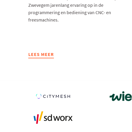
Zwevegem jarenlang ervaring op in de
programmering en bediening van CNC- en
freesmachines.
LEES MEER
ABOUT
BTS
JEWELS
BLIJFT
INNOVEREN