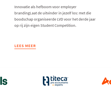
Innovatie als hefboom voor employer
brandingLaat de uitvinder in jezelf los: met die
boodschap organiseerde LVD voor het derde jaar
op rij zijn eigen Student Competition.
LEES MEER
ABOUT
LVD
PAKT
OPNIEUW
UIT
MET
SUCCESVOLLE
STUDENT
COMPETITION