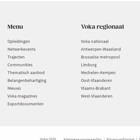
Menu
Voka regionaal
Opleidingen
Voka nationaal
Netwerkevents
Antwerpen-Waasland
Trajecten
Brusselse metropool
Communities
Limburg
Thematisch aanbod
Mechelen-Kempen
Belangenbehartiging
Oost-Vlaanderen
Nieuws
Vlaams-Brabant
Voka magazines
West-Vlaanderen
Exportdocumenten
Voka 2026
Algemene voorwaarden
Privacyverklaring