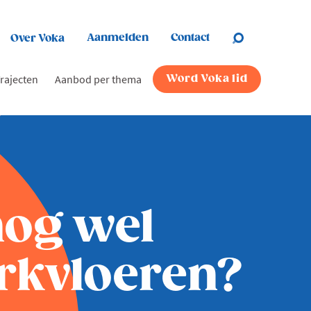
Aanmelden
Contact
Over Voka
rajecten
Aanbod per thema
Word Voka lid
nog wel
erkvloeren?