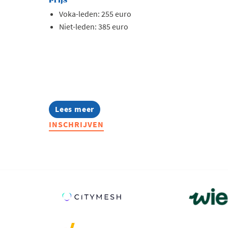
Prijs
Voka-leden: 255 euro
Niet-leden: 385 euro
Lees meer
about
Opleiding:
INSCHRIJVEN
AI
in
hr
toegepast