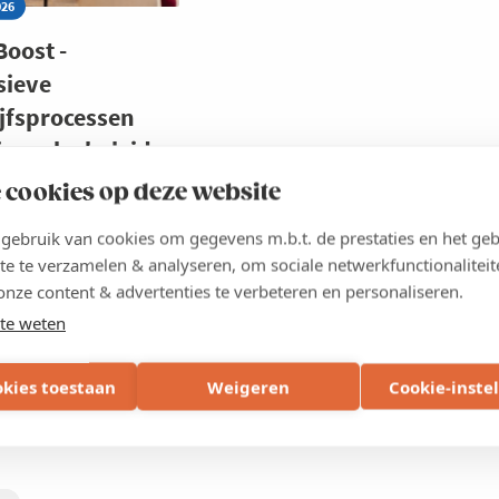
026
Boost -
sieve
jfsprocessen
jouw hr-beleid
 cookies op deze website
ebruik van cookies om gegevens m.b.t. de prestaties en het geb
MEER
T
te te verzamelen & analyseren, om sociale netwerkfunctionaliteit
onze content & advertenties te verbeteren en personaliseren.
T
te weten
SIEVE
JFSPROCESSEN
okies toestaan
Weigeren
Cookie-inste
Deel
D