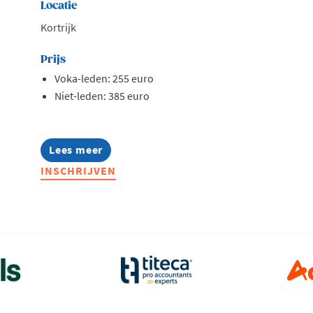
Locatie
Kortrijk
Prijs
Voka-leden: 255 euro
Niet-leden: 385 euro
Lees meer
about
Opleiding:
INSCHRIJVEN
Zo
pas
je
de
EU-
regels
rond
loontransparantie
toe
in
jouw