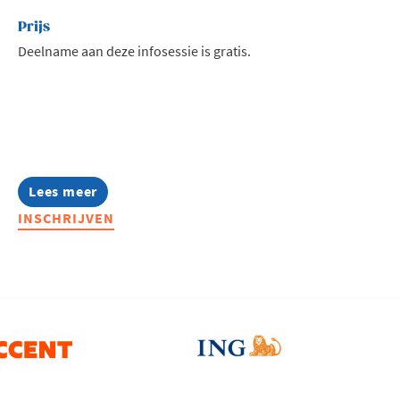
Prijs
Deelname aan deze infosessie is gratis.
Lees meer
about
Infosessie:
INSCHRIJVEN
Talentmissie
Zuid-
Afrika