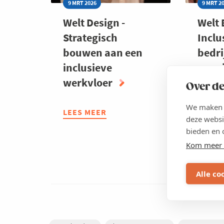
9 MRT 2026
9 MRT 2
Welt Design -
Welt 
Strategisch
Inclu
bouwen aan een
bedri
inclusieve
voor 
werkvloer
Over de
We maken g
LEES MEER
ABOUT
LEES 
ABOU
deze websi
WELT
WELT
bieden en 
DESIGN
BOOS
Kom meer 
-
-
STRATEGISCH
INCLU
BOUWEN
BEDRI
Alle co
AAN
VOOR
EEN
JOUW
INCLUSIEVE
HR-
WERKVLOER
BELEI