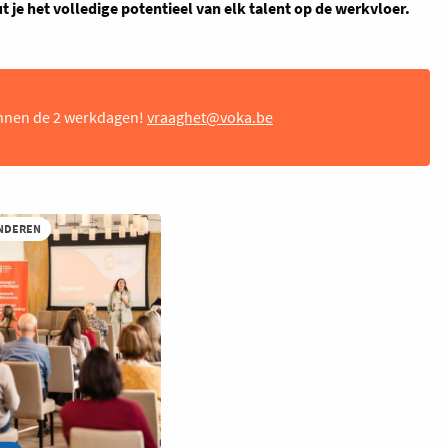
 je het volledige potentieel van elk talent op de werkvloer.
nnen de 2 werkdagen!
vraaghet@voka.be
NDEREN