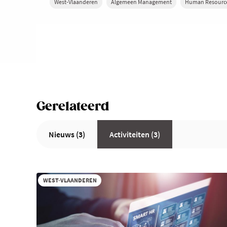
West-Vlaanderen
Algemeen Management
Human Resourc
Gerelateerd
Nieuws (3)
Activiteiten (3)
WEST-VLAANDEREN