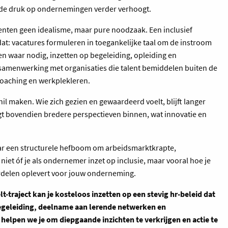
wat de druk op ondernemingen verder verhoogt.
alenten geen idealisme, maar pure noodzaak. Een inclusief
dat: vacatures formuleren in toegankelijke taal om de instroom
n waar nodig, inzetten op begeleiding, opleiding en
samenwerking met organisaties die talent bemiddelen buiten de
lcoaching en werkplekleren.
l maken. Wie zich gezien en gewaardeerd voelt, blijft langer
gt bovendien bredere perspectieven binnen, wat innovatie en
aar een structurele hefboom om arbeidsmarktkrapte,
niet óf je als ondernemer inzet op inclusie, maar vooral hoe je
rdelen oplevert voor jouw onderneming.
-traject kan je kosteloos inzetten op een stevig hr-beleid dat
 begeleiding, deelname aan lerende netwerken en
 helpen we je om diepgaande inzichten te verkrijgen en actie te