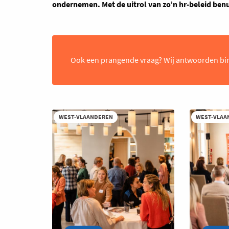
ondernemen. Met de uitrol van zo’n hr-beleid benut
Ook een prangende vraag? Wij antwoorden bi
WEST-VLAANDEREN
WEST-VLAA