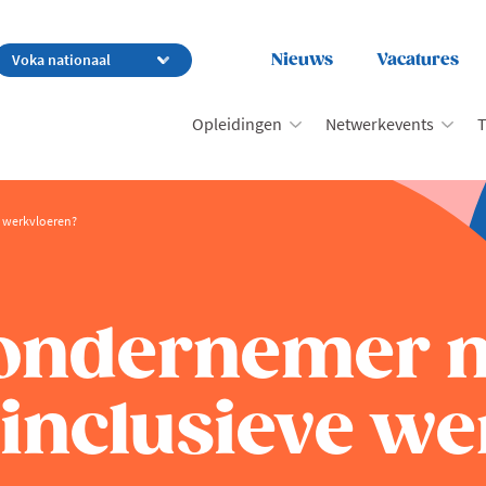
Nieuws
Vacatures
Opleidingen
Netwerkevents
T
e werkvloeren?
s ondernemer 
 inclusieve w