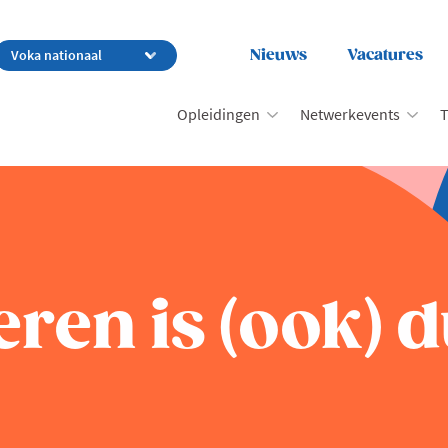
Nieuws
Vacatures
Opleidingen
Netwerkevents
T
veren is (ook) 