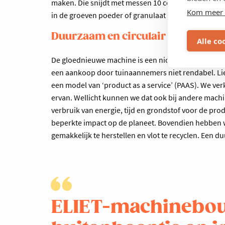
maken. Die snijdt met messen 10 centimeter diepe 
Kom meer 
in de groeven poeder of granulaat met o.a. water
Duurzaam en circulair
Alle co
De gloednieuwe machine is een nicheproduct en heef
een aankoop door tuinaannemers niet rendabel. Li
een model van ‘product as a service’ (PAAS). We v
ervan. Wellicht kunnen we dat ook bij andere mach
verbruik van energie, tijd en grondstof voor de prod
beperkte impact op de planeet. Bovendien hebben we
gemakkelijk te herstellen en vlot te recyclen. Een du
ELIET-machinebouw