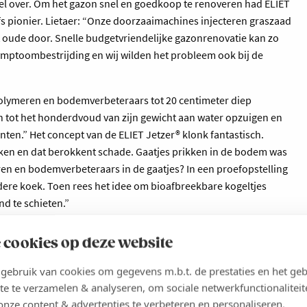
 veel over. Om het gazon snel en goedkoop te renoveren had ELIET
s pionier. Lietaer: “Onze doorzaaimachines injecteren graszaad
t oude door. Snelle budgetvriendelijke gazonrenovatie kan zo
symptoombestrijding en wij wilden het probleem ook bij de
olymeren en bodemverbeteraars tot 20 centimeter diep
 tot het honderdvoud van zijn gewicht aan water opzuigen en
ten.” Het concept van de ELIET Jetzer® klonk fantastisch.
aken en dat berokkent schade. Gaatjes prikken in de bodem was
en en bodemverbeteraars in de gaatjes? In een proefopstelling
ndere koek. Toen rees het idee om bioafbreekbare kogeltjes
nd te schieten.”
gen geen kogeltjes ontwikkeld die onbeschadigd de grond
 cookies op deze website
angen door micro-ontploffingen met waterstof lukte niet. Na
 oorspronkelijk was bedacht gestaakt.”
ebruik van cookies om gegevens m.b.t. de prestaties en het geb
te te verzamelen & analyseren, om sociale netwerkfunctionaliteit
is er wel een ELIET Jetzer® om een gazon klimaatrobuust te
onze content & advertenties te verbeteren en personaliseren.