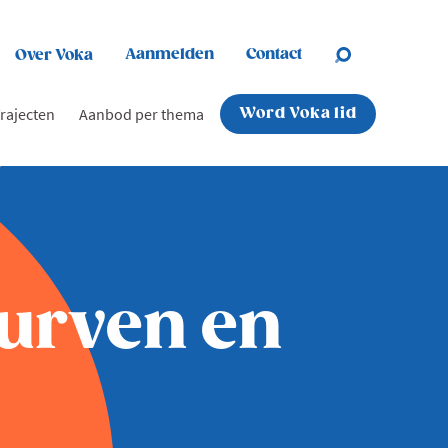
Aanmelden
Contact
Over Voka
rajecten
Aanbod per thema
Word Voka lid
durven en