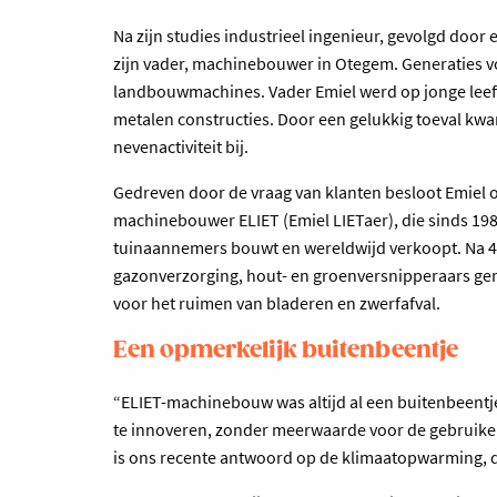
Na zijn studies industrieel ingenieur, gevolgd door e
zijn vader, machinebouwer in Otegem. Generaties v
landbouwmachines. Vader Emiel werd op jonge leeftij
metalen constructies. Door een gelukkig toeval kwa
nevenactiviteit bij.
Gedreven door de vraag van klanten besloot Emiel o
machinebouwer ELIET (Emiel LIETaer), die sinds 19
tuinaannemers bouwt en wereldwijd verkoopt. Na 4
gazonverzorging, hout- en groenversnipperaars geric
voor het ruimen van bladeren en zwerfafval.
Een opmerkelijk buitenbeentje
“ELIET-machinebouw was altijd al een buitenbeentje
te innoveren, zonder meerwaarde voor de gebruiker,
is ons recente antwoord op de klimaatopwarming, di