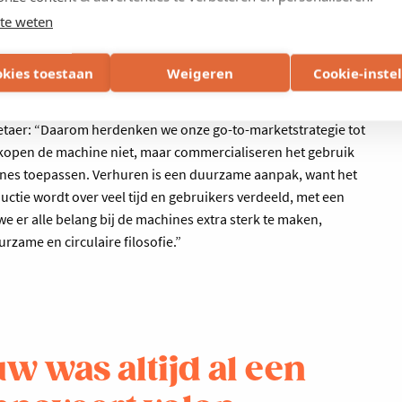
groeven in de grond zonder noemenswaardige schade, en strooit
te weten
polymeren en andere bodemverbeteraars.
okies toestaan
Weigeren
Cookie-inste
t een prijskaartje. Hoewel de nood en behoefte toenemen, lijkt
etaer: “Daarom herdenken we onze go-to-marketstrategie tot
erkopen de machine niet, maar commercialiseren het gebruik
ines toepassen. Verhuren is een duurzame aanpak, want het
uctie wordt over veel tijd en gebruikers verdeeld, met een
 er alle belang bij de machines extra sterk te maken,
urzame en circulaire filosofie.”
 was altijd al een