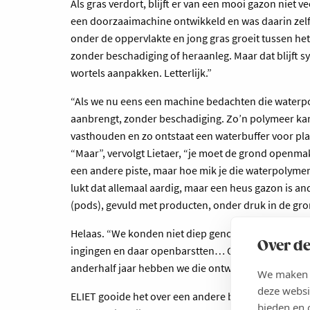
Als gras verdort, blijft er van een mooi gazon niet
een doorzaaimachine ontwikkeld en was daarin zelf
onder de oppervlakte en jong gras groeit tussen he
zonder beschadiging of heraanleg. Maar dat blijft 
wortels aanpakken. Letterlijk.”
“Als we nu eens een machine bedachten die waterp
aanbrengt, zonder beschadiging. Zo’n polymeer kan
vasthouden en zo ontstaat een waterbuffer voor plan
“Maar”, vervolgt Lietaer, “je moet de grond openm
een andere piste, maar hoe mik je die waterpolymer
lukt dat allemaal aardig, maar een heus gazon is a
(pods), gevuld met producten, onder druk in de gro
Helaas. “We konden niet diep genoeg schieten, kre
Over de
ingingen en daar openbarstten… Ook perslucht verv
anderhalf jaar hebben we die ontwikkeling zoals ze
We maken g
deze websi
ELIET gooide het over een andere boeg en intussen 
bieden en 