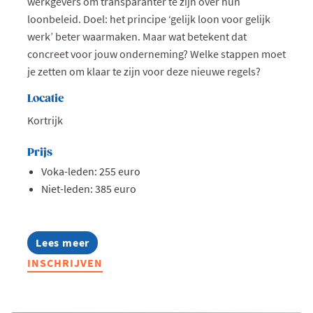
werkgevers om transparanter te zijn over hun
loonbeleid. Doel: het principe ‘gelijk loon voor gelijk
werk’ beter waarmaken. Maar wat betekent dat
concreet voor jouw onderneming? Welke stappen moet
je zetten om klaar te zijn voor deze nieuwe regels?
Locatie
Kortrijk
Prijs
Voka-leden: 255 euro
Niet-leden: 385 euro
Lees meer
about
Opleiding:
INSCHRIJVEN
Zo
pas
je
de