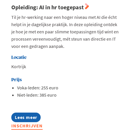
Opleiding: AI in hr toegepast
Til je hr-werking naar een hoger niveau met AI die écht
helpt in je dagelijkse praktijk. In deze opleiding ontdek
je hoe je met een paar slimme toepassingen tijd wint en
processen vereenvoudigt, mét steun van directie en IT
voor een gedragen aanpak.
Locatie
Kortrijk
Prijs
Voka-leden: 255 euro
Niet-leden: 385 euro
Lees meer
about
Opleiding:
INSCHRIJVEN
AI