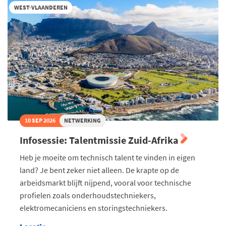
EU-
WEST-VLAANDEREN
regels
rond
loontransparantie
toe
in
jouw
onderneming
10 SEP 2026
NETWERKING
Infosessie: Talentmissie Zuid-Afrika
Heb je moeite om technisch talent te vinden in eigen
land? Je bent zeker niet alleen. De krapte op de
arbeidsmarkt blijft nijpend, vooral voor technische
profielen zoals onderhoudstechniekers,
elektromecaniciens en storingstechniekers.