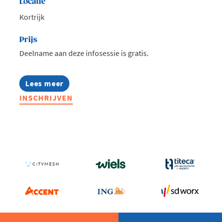
Locatie
Kortrijk
Prijs
Deelname aan deze infosessie is gratis.
Lees meer
about
Infosessie:
INSCHRIJVEN
Talentmissie
Zuid-
Afrika