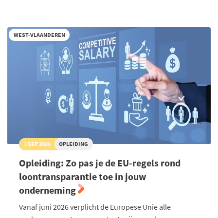
in
hr
toegepast
WEST-VLAANDEREN
3 SEP 2026
OPLEIDING
Opleiding: Zo pas je de EU-regels rond
loontransparantie toe in jouw
onderneming
Vanaf juni 2026 verplicht de Europese Unie alle