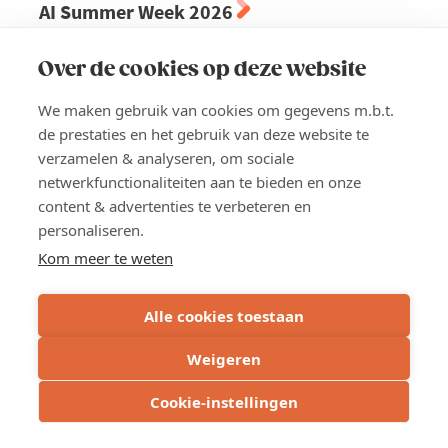
AI Summer Week 2026
Leer de essentiële vaardigheden om AI succesvol in te
Over de cookies op deze website
zettenTijdens de AI Summer Week ontdek je hoe AI kan
functioneren als persoonlijke assistent en waardevolle
We maken gebruik van cookies om gegevens m.b.t.
tool voor jouw bedrijf. De opleiding start met de
de prestaties en het gebruik van deze website te
basisprincipes en eindigt met geavanceerde
verzamelen & analyseren, om sociale
toepassingen. Er is geen voorkennis vereist.
netwerkfunctionaliteiten aan te bieden en onze
content & advertenties te verbeteren en
Locatie
personaliseren.
Kortrijk
Kom meer te weten
Prijs
Voka-leden: 1.785 euro
Alle cookies toestaan
Niet-leden: 2.695 euro
Weigeren
Cookie-instellingen
Lees meer
about
AI