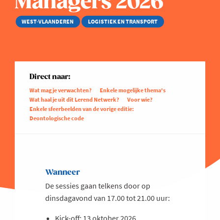
Managers 2026
WEST-VLAANDEREN
LOGISTIEK EN TRANSPORT
Direct naar:
Wat mag je verwachten?
Enkele mogelijke thema's
Wat haal je uit dit Lerend Netwerk?
Voor wie?
Enkele sfeerbeelden van de vorige editie:
Deontologische code
Wanneer
De sessies gaan telkens door op
dinsdagavond van 17.00 tot 21.00 uur:
Kick-off: 13 oktober 2026