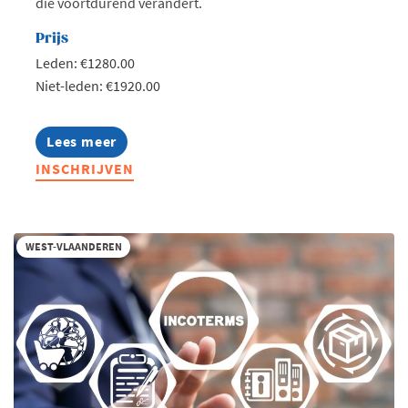
die voortdurend verandert.
Prijs
Leden: €1280.00
Niet-leden: €1920.00
Lees meer
about
Lerend
INSCHRIJVEN
Netwerk
Production
Teamleader
2026
WEST-VLAANDEREN