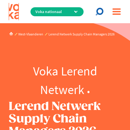
Overslaan
en
naar
de
inhoud
West-Vlaanderen
Lerend Netwerk Supply Chain Managers 2026
gaan
Voka Lerend
Netwerk
Lerend Netwerk
Supply Chain