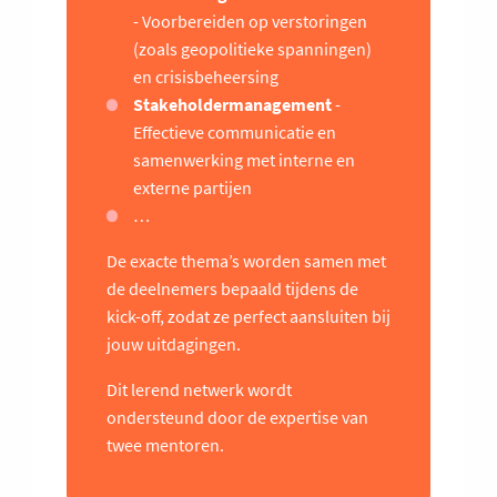
- Voorbereiden op verstoringen
(zoals geopolitieke spanningen)
en crisisbeheersing
Stakeholdermanagement
-
Effectieve communicatie en
samenwerking met interne en
externe partijen
…
De exacte thema’s worden samen met
de deelnemers bepaald tijdens de
kick-off, zodat ze perfect aansluiten bij
jouw uitdagingen.
Dit lerend netwerk wordt
ondersteund door de expertise van
twee mentoren.