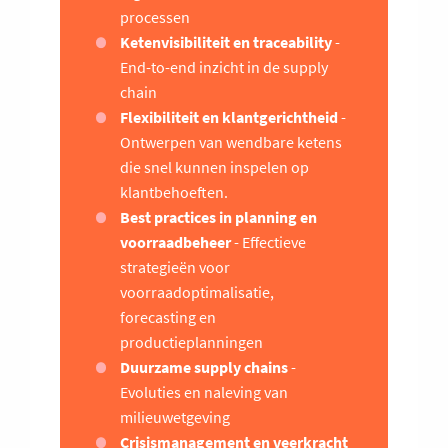
processen
Ketenvisibiliteit en traceability
-
End-to-end inzicht in de supply
chain
Flexibiliteit en klantgerichtheid
-
Ontwerpen van wendbare ketens
die snel kunnen inspelen op
klantbehoeften.
Best practices in planning en
voorraadbeheer
- Effectieve
strategieën voor
voorraadoptimalisatie,
forecasting en
productieplanningen
Duurzame supply chains
-
Evoluties en naleving van
milieuwetgeving
Crisismanagement en veerkracht