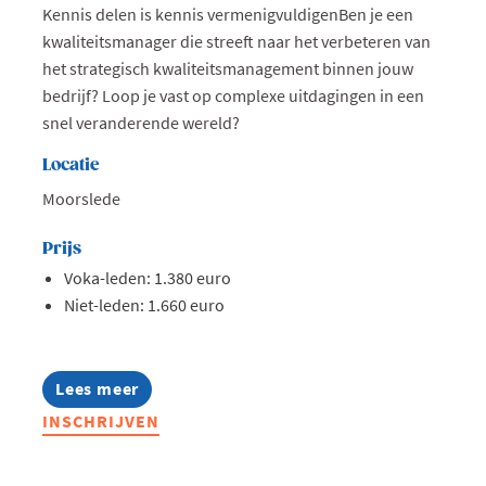
Kennis delen is kennis vermenigvuldigenBen je een
kwaliteitsmanager die streeft naar het verbeteren van
het strategisch kwaliteitsmanagement binnen jouw
bedrijf? Loop je vast op complexe uitdagingen in een
snel veranderende wereld?
Locatie
Moorslede
Prijs
Voka-leden: 1.380 euro
Niet-leden: 1.660 euro
Lees meer
about
Lerend
INSCHRIJVEN
Netwerk
Quality
2026