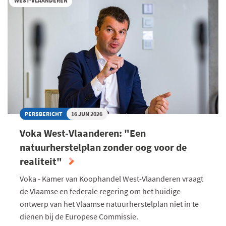
WEST-VLAANDEREN
AANHOUDENDE
DROOGTE
IN
VLAANDEREN
VOOR
JOUW
ONDERNEMING?
PERSBERICHT
16 JUN 2026
Voka West-Vlaanderen: "Een
natuurherstelplan zonder oog voor de
realiteit"
Voka - Kamer van Koophandel West-Vlaanderen vraagt
de Vlaamse en federale regering om het huidige
ontwerp van het Vlaamse natuurherstelplan niet in te
dienen bij de Europese Commissie.