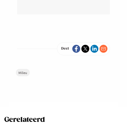
ABOUT
WAT
IS
KLIMAATVERANDERING
EN
HOE
Deel
KAN
JOUW
BEDRIJF
BIJDRAGEN
Milieu
AAN
DE
OPLOSSING?
Gerelateerd