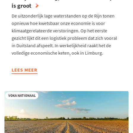
is groot
De uitzonderlijk lage waterstanden op de Rijn tonen
opnieuw hoe kwetsbaar onze economie is voor
klimaatgerelateerde verstoringen. Op het eerste
gezicht lijkt dit een logistiek probleem dat zich vooral
in Duitsland afspeelt. In werkelijkheid raakt het de
volledige economische keten, ook in Limburg.
LEES MEER
ABOUT
DE
RIJN
STAAT
VOKA NATIONAAL
LAAG,
DE
ECONOMISCHE
IMPACT
IS