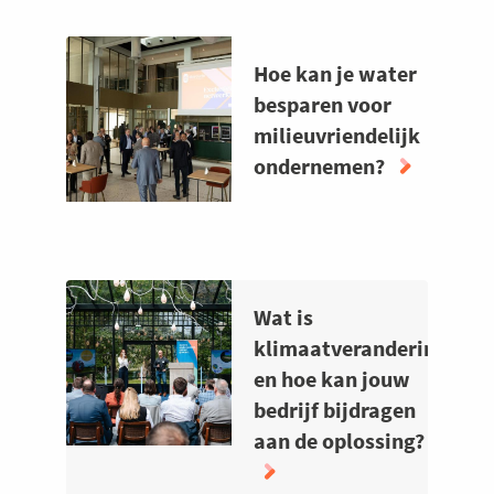
Hoe kan je water
besparen voor
milieuvriendelijk
ondernemen?
ABOUT
HOE
KAN
JE
Wat is
WATER
klimaatverandering
BESPAREN
en hoe kan jouw
VOOR
bedrijf bijdragen
MILIEUVRIENDELIJK
aan de oplossing?
ONDERNEMEN?