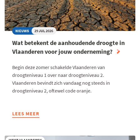
GROOT
NIEUWS
29 JUL 2026
Wat betekent de aanhoudende droogte in
Vlaanderen voor jouw onderneming?
Begin deze zomer schakelde Vlaanderen van
droogteniveau 1 over naar droogteniveau 2.
Vlaanderen bevindt zich vandaag nog steeds in
droogteniveau 2, oftewel code oranje.
LEES MEER
ABOUT
WAT
BETEKENT
DE