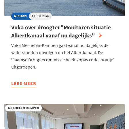
NIEUWS
17 JUL 2026
Voka over droogte: "Monitoren situatie
Albertkanaal vanaf nu dagelijks"
Voka Mechelen-Kempen gaat vanaf nu dagelijks de
waterstanden opvolgen op het Albertkanaal. De
Vlaamse Droogtecommissie heeft zopas code 'oranje'
uitgeroepen.
LEES MEER
ABOUT
VOKA
OVER
DROOGTE:
MECHELEN-KEMPEN
"MONITOREN
SITUATIE
ALBERTKANAAL