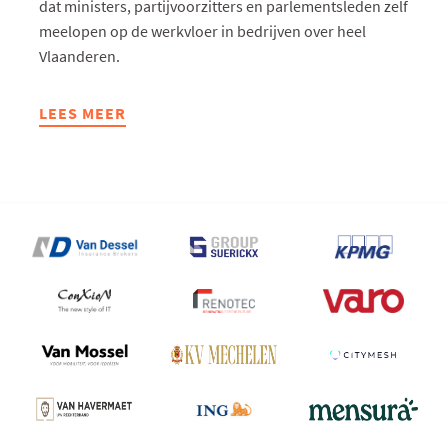
dat ministers, partijvoorzitters en parlementsleden zelf
meelopen op de werkvloer in bedrijven over heel
Vlaanderen.
LEES MEER
ABOUT
DIEPENDAELE
TRAPT
RECORDEDITIE
VOKA
ZOMERSTAGES
AF
BIJ
MECHELSE
BOUWGROEP
WILLEMEN