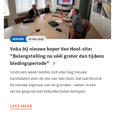
VANAF
NU
DAGELIJKS"
NIEUWS
16 JUL 2026
Voka bij nieuwe koper Van Hool-site:
"Belangstelling nu véél groter dan tijdens
biedingsperiode"
Sinds een week melden zich elke dag nieuwe
kandidaten voor de site van Van Hool. Dat laat Mourik -
de nieuwe eigenaar van de gronden - weten in een
eerste gesprek met Voka Mechelen-Kempen.
LEES MEER
ABOUT
VOKA