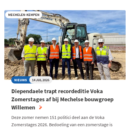
BIJ
NIEUWE
MECHELEN-KEMPEN
KOPER
VAN
HOOL-
SITE:
"BELANGSTELLING
NU
VÉÉL
GROTER
DAN
TIJDENS
NIEUWS
14 JUL 2026
BIEDINGSPERIODE"
Diependaele trapt recordeditie Voka
Zomerstages af bij Mechelse bouwgroep
Willemen
Deze zomer nemen 151 politici deel aan de Voka
Zomerstages 2026. Bedoeling van een zomerstage is