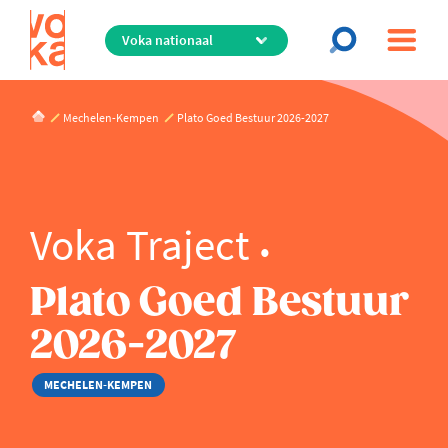
Overslaan
en
naar
de
inhoud
Mechelen-Kempen
Plato Goed Bestuur 2026-2027
gaan
Voka Traject
Plato Goed Bestuur
2026-2027
MECHELEN-KEMPEN