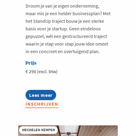
Droom je van je eigen onderneming,
Milieu
maar mis je een helder businessplan? Met
Mobiliteit
het StandUp traject bouw je een sterke
basis voor je startup. Geen eindeloos
Netwerking
gepuzzel, wél een gestructureerd traject
Onderwijs
waarin je stap voor stap jouw idee omzet
Opvolging en Overname
in een concreet en overtuigend plan.
Persoonlijke vaardigheden
Prijs
Regeringsvorming
€ 290 (excl. btw)
Retail
Ruimtelijke ordening en Infrastructuur
Lees meer
about
Bryo
Scale-ups
INSCHRIJVEN
StandUp
–
Starten
Start
Strategie
je
onderneming
MECHELEN-KEMPEN
Supply Chain