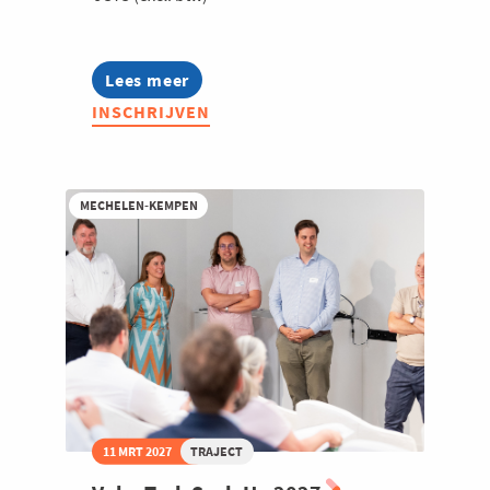
Lees meer
about
Bryo
INSCHRIJVEN
-
Startup
2026
MECHELEN-KEMPEN
11 MRT 2027
TRAJECT