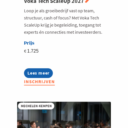
Voka Tech ScaleUp 2027
Loop je als groeibedrijf vast op team,
structuur, cash of focus? Met Voka Tech
ScaleUp krijg je begeleiding, toegang tot
experts én connecties met investeerders.
Prijs
€
1.725
Lees meer
about
Voka
INSCHRIJVEN
Tech
ScaleUp
2027
MECHELEN-KEMPEN