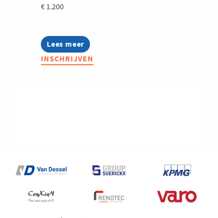
€ 1.200
Lees meer
about
Bryo
INSCHRIJVEN
StartUp
Advanced
2027