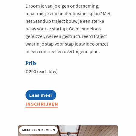
Droom je van je eigen onderneming,
Milieu
maar mis je een helder businessplan? Met
Mobiliteit
het StandUp traject bouw je een sterke
basis voor je startup. Geen eindeloos
Netwerking
gepuzzel, wél een gestructureerd traject
Onderwijs
waarin je stap voor stap jouw idee omzet
Opvolging en Overname
in een concreet en overtuigend plan.
Persoonlijke vaardigheden
Prijs
Regeringsvorming
€ 290 (excl. btw)
Retail
Ruimtelijke ordening en Infrastructuur
Lees meer
about
Bryo
Scale-ups
INSCHRIJVEN
StandUp
–
Starten
Start
Strategie
je
onderneming
MECHELEN-KEMPEN
Supply Chain