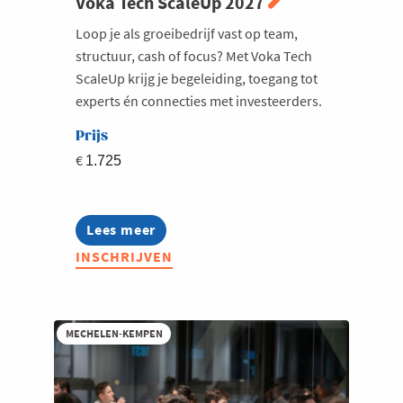
Voka Tech ScaleUp 2027
Loop je als groeibedrijf vast op team,
structuur, cash of focus? Met Voka Tech
ScaleUp krijg je begeleiding, toegang tot
experts én connecties met investeerders.
Prijs
€
1.725
Lees meer
about
Voka
INSCHRIJVEN
Tech
ScaleUp
2027
MECHELEN-KEMPEN