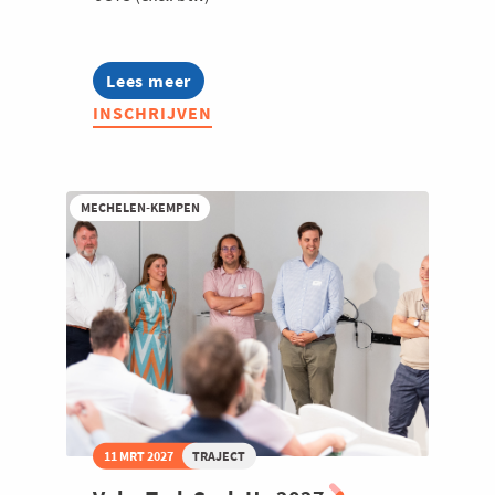
Lees meer
about
Bryo
INSCHRIJVEN
-
Startup
2026
MECHELEN-KEMPEN
11 MRT 2027
TRAJECT