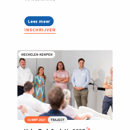
Lees meer
about
Bryo
INSCHRIJVEN
-
Startup
2026
MECHELEN-KEMPEN
11 MRT 2027
TRAJECT