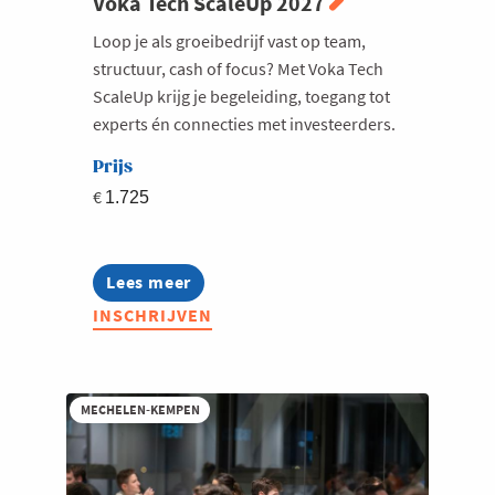
Voka Tech ScaleUp 2027
Loop je als groeibedrijf vast op team,
structuur, cash of focus? Met Voka Tech
ScaleUp krijg je begeleiding, toegang tot
experts én connecties met investeerders.
Prijs
€
1.725
Lees meer
about
Voka
INSCHRIJVEN
Tech
ScaleUp
2027
MECHELEN-KEMPEN