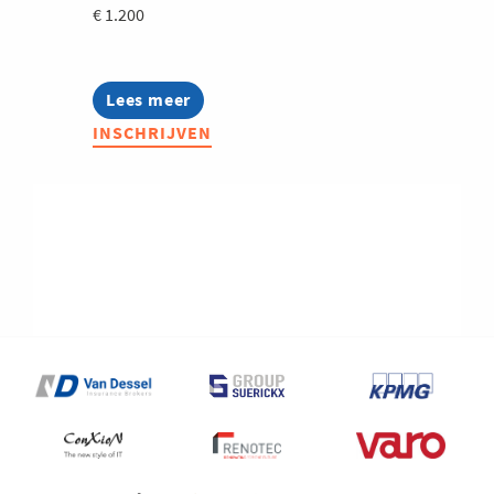
€ 1.200
Lees meer
about
Bryo
INSCHRIJVEN
StartUp
Advanced
2027