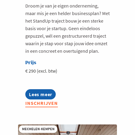
Droom je van je eigen onderneming,
Milieu
maar mis je een helder businessplan? Met
Mobiliteit
het StandUp traject bouw je een sterke
basis voor je startup. Geen eindeloos
Netwerking
gepuzzel, wél een gestructureerd traject
Onderwijs
waarin je stap voor stap jouw idee omzet
Opvolging en Overname
in een concreet en overtuigend plan.
Persoonlijke vaardigheden
Prijs
Regeringsvorming
€ 290 (excl. btw)
Retail
Ruimtelijke ordening en Infrastructuur
Lees meer
about
Bryo
Scale-ups
INSCHRIJVEN
StandUp
–
Starten
Start
Strategie
je
onderneming
MECHELEN-KEMPEN
Supply Chain