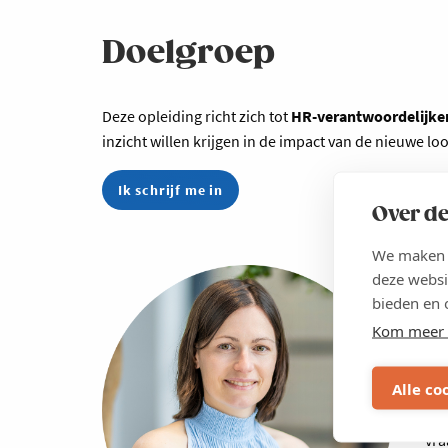
Doelgroep
Deze opleiding richt zich tot
HR-verantwoordelijken,
inzicht willen krijgen in de impact van de nieuwe l
Ik schrijf me in
Over de
We maken g
J
deze websi
bieden en 
Kom meer 
Yne
Alle co
Yne
wer
vra