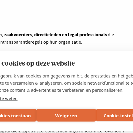
 zaakvoerders, directieleden en legal professionals
die
oontransparantieregels op hun organisatie.
 cookies op deze website
ebruik van cookies om gegevens m.b.t. de prestaties en het geb
ouw expert
te te verzamelen & analyseren, om sociale netwerkfunctionaliteit
onze content & advertenties te verbeteren en personaliseren.
te weten
 Machiels - Reliance
okies toestaan
Weigeren
Cookie-inste
 is vennoot bij advocatenkantoor Reliance en begeleidt
kgevers bij uiteenlopende HR- en employment law-
agstukken. Zij adviseert ondernemingen onder meer over loon-