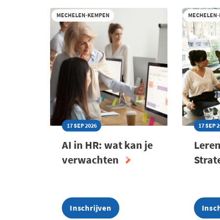
MECHELEN-KEMPEN
MECHELEN
17 SEP 2026
17 SEP 
AI in HR: wat kan je
Lere
verwachten
Strat
Inschrijven
Insc