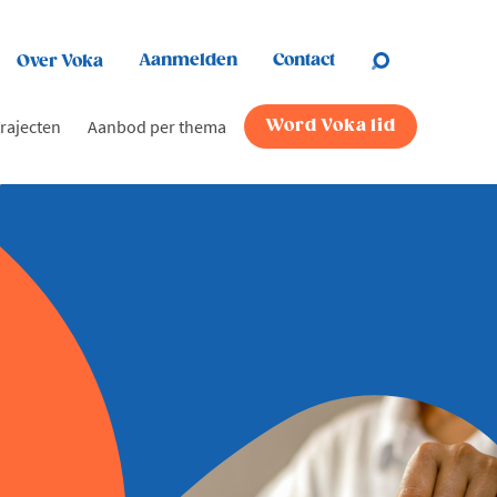
Aanmelden
Contact
Over Voka
rajecten
Aanbod per thema
Word Voka lid