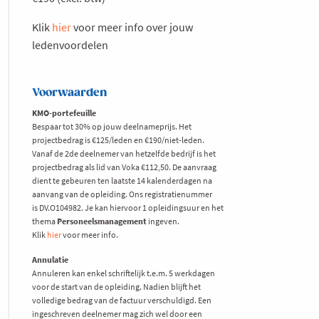
Klik
hier
voor meer info over jouw
ledenvoordelen
Voorwaarden
KMO-portefeuille
Bespaar tot 30% op jouw deelnameprijs. Het
projectbedrag is €125/leden en €190/niet-leden.
Vanaf de 2de deelnemer van hetzelfde bedrijf is het
projectbedrag als lid van Voka €112,50. De aanvraag
dient te gebeuren ten laatste 14 kalenderdagen na
aanvang van de opleiding. Ons registratienummer
is DV.O104982. Je kan hiervoor 1 opleidingsuur en het
thema
Personeelsmanagement
ingeven.
Klik
hier
voor meer info.
Annulatie
Annuleren kan enkel schriftelijk t.e.m. 5 werkdagen
voor de start van de opleiding. Nadien blijft het
volledige bedrag van de factuur verschuldigd. Een
ingeschreven deelnemer mag zich wel door een