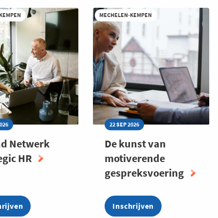
-KEMPEN
MECHELEN-KEMPEN
2026
22 SEP 2026
nd Netwerk
De kunst van
egic HR
motiverende
gespreksvoering
hrijven
Inschrijven