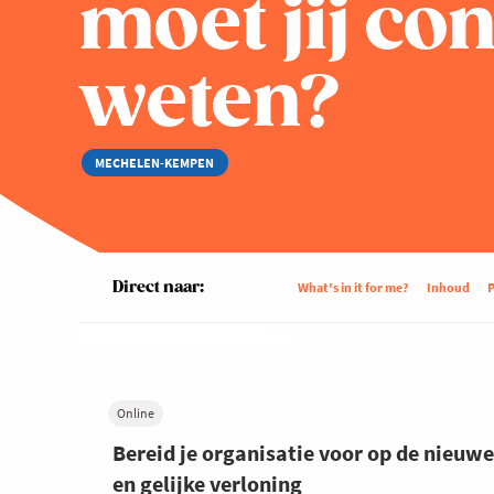
moet jij co
weten?
MECHELEN-KEMPEN
Direct naar:
What's in it for me?
Inhoud
P
Online
Bereid je organisatie voor op de nieuw
en gelijke verloning