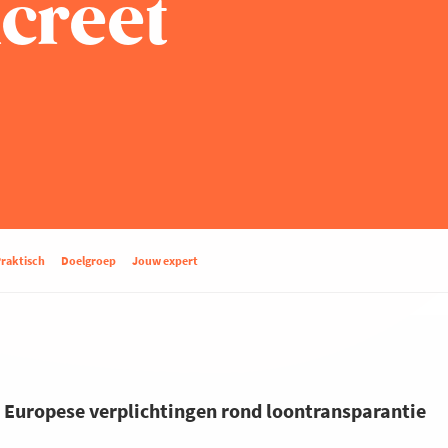
ncreet
raktisch
Doelgroep
Jouw expert
e Europese verplichtingen rond loontransparantie