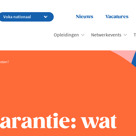
Nieuws
Vacatures
Opleidingen
Netwerkevents
T
weten?
arantie: wat