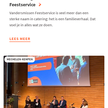
Feestservice
Vandersmissen Feestservice is veel meer dan een
sterke naam in catering: het is een familieverhaal. Dat
voel je in alles wat ze doen.
LEES MEER
ABOUT
DE
ZES
VRAGEN
MECHELEN-KEMPEN
AAN…
VANDERSMISSEN
FEESTSERVICE