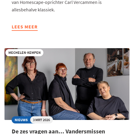
van Homescape-oprichter Carl Vercammen is
allesbehalve klassiek.
LEES MEER
ABOUT
DE
ZES
VRAGEN
MECHELEN-KEMPEN
AAN…
CARL
VERCAMMEN
(HOMESCAPE)
NIEUWS
3 MRT 2026
De zes vragen aan… Vandersmissen