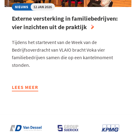
NIEUWS
12 JAN 2026
Externe versterking in familiebedrijven:
vier inzichten uit de praktijk
Tijdens het startevent van de Week van de
Bedrijfsoverdracht van VLAIO bracht Voka vier
familiebedrijven samen die op een kantelmoment
stonden.
LEES MEER
ABOUT
EXTERNE
VERSTERKING
IN
FAMILIEBEDRIJVEN:
VIER
INZICHTEN