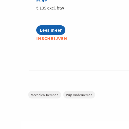
Prijs
€ 135 excl. btw
Lees meer
about
Prijs
INSCHRIJVEN
Ondernemen
2026
Mechelen-Kempen
Prijs Ondernemen