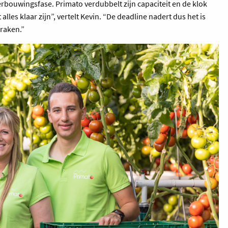
rbouwingsfase. Primato verdubbelt zijn capaciteit en de klok
lles klaar zijn”, vertelt Kevin. “De deadline nadert dus het is
eraken.”