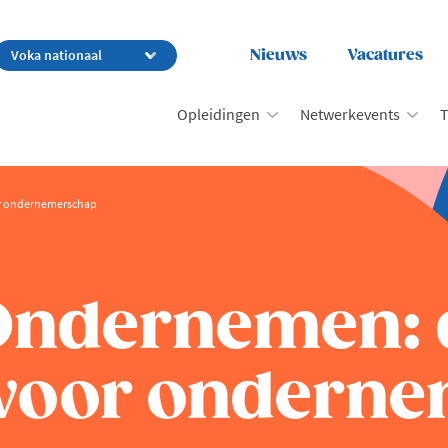
Nieuws
Vacatures
Opleidingen
Netwerkevents
T
or ondernemerschap
 Ondernemen: 
 voor ondern