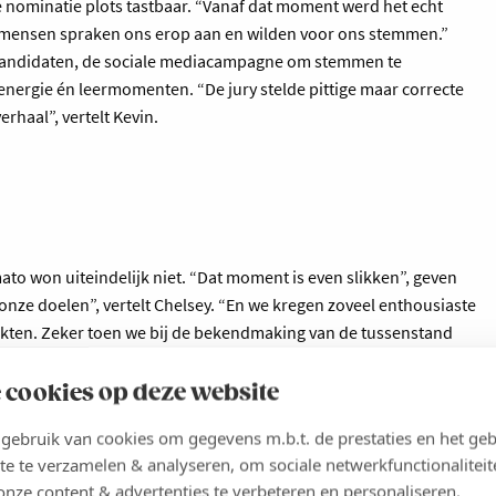
nominatie plots tastbaar. “Vanaf dat moment werd het echt
es, mensen spraken ons erop aan en wilden voor ons stemmen.”
le kandidaten, de sociale mediacampagne om stemmen te
energie én leermomenten. “De jury stelde pittige maar correcte
rhaal”, vertelt Kevin.
mato won uiteindelijk niet. “Dat moment is even slikken”, geven
 onze doelen”, vertelt Chelsey. “En we kregen zoveel enthousiaste
akten. Zeker toen we bij de bekendmaking van de tussenstand
 cookies op deze website
assing: de polo’s reikten een zelfbedachte prijs uit: de
azen’. “Dat was een mooi moment. Zo’n erkenning, recht uit het
ebruik van cookies om gegevens m.b.t. de prestaties en het geb
te te verzamelen & analyseren, om sociale netwerkfunctionaliteit
onze content & advertenties te verbeteren en personaliseren.