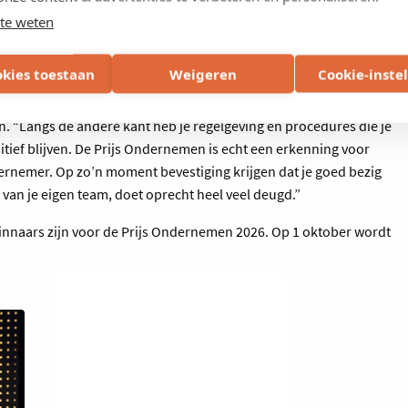
te weten
okies toestaan
Weigeren
Cookie-inste
haal je veel voldoening uit je passie, samenwerken met je team en
n. “Langs de andere kant heb je regelgeving en procedures die je
tief blijven. De Prijs Ondernemen is echt een erkenning voor
dernemer. Op zo’n moment bevestiging krijgen dat je goed bezig
 van je eigen team, doet oprecht heel veel deugd.”
nnaars zijn voor de Prijs Ondernemen 2026. Op 1 oktober wordt