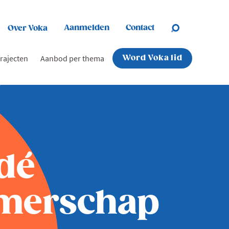
Aanmelden
Contact
Over Voka
rajecten
Aanbod per thema
Word Voka lid
dé
emerschap