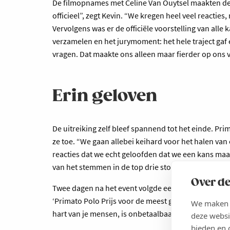
De filmopnames met Celine Van Ouytsel maakten de 
officieel”, zegt Kevin. “We kregen heel veel reacti
Vervolgens was er de officiële voorstelling van al
verzamelen en het jurymoment: het hele traject gaf 
vragen. Dat maakte ons alleen maar fierder op ons ve
Erin geloven
De uitreiking zelf bleef spannend tot het einde. Pri
ze toe. “We gaan allebei keihard voor het halen van
reacties dat we echt geloofden dat we een kans ma
van het stemmen in de top drie stonden.”
Over de
Twee dagen na het event volgde een onverwachte verr
‘Primato Polo Prijs voor de meest gepassioneerde b
We maken g
hart van je mensen, is onbetaalbaar.”
deze websi
bieden en 