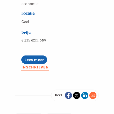
economie.
Locatie
Geel
Prijs
€ 135 excl. btw
Lees meer
about
Prijs
INSCHRIJVEN
Ondernemen
2026
Deel