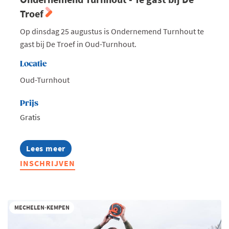
Troef
Op dinsdag 25 augustus is Ondernemend Turnhout te
gast bij De Troef in Oud-Turnhout.
Locatie
Oud-Turnhout
Prijs
Gratis
Lees meer
about
Ondernemend
INSCHRIJVEN
Turnhout
-
Te
gast
bij
MECHELEN-KEMPEN
De
Troef