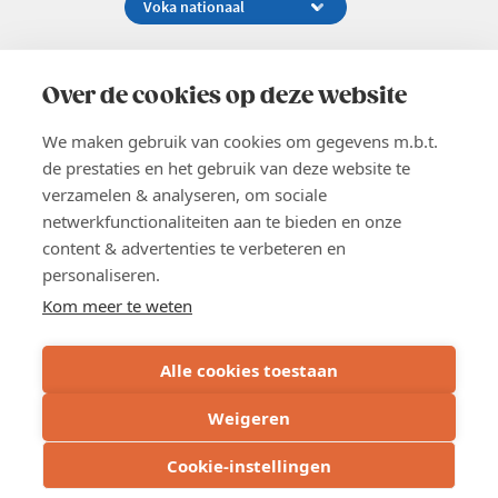
Koningsstraat 154-158, 1000 Brussel
02 229 81 11
Over de cookies op deze website
info@voka.be
We maken gebruik van cookies om gegevens m.b.t.
de prestaties en het gebruik van deze website te
verzamelen & analyseren, om sociale
netwerkfunctionaliteiten aan te bieden en onze
content & advertenties te verbeteren en
EN
personaliseren.
Pers
Nieuwsbrief
Kom meer te weten
Vacatures
Word lid
Alle cookies toestaan
Voka 2026
Algemene voorwaarden
Weigeren
Privacyverklaring
Cookie verklaring
Cookie-instellingen
Cookie instellingen
BE 0413.673.821 - RPR: Brussel