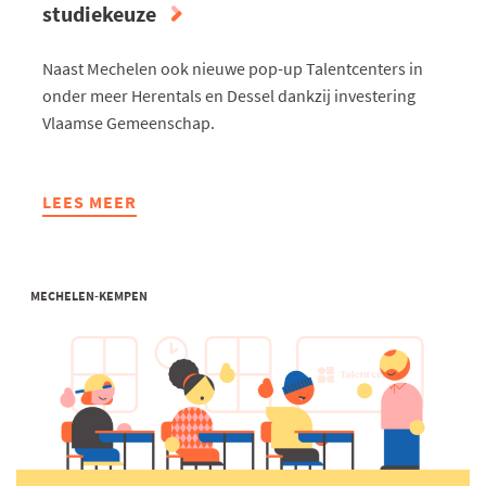
studiekeuze
Naast Mechelen ook nieuwe pop-up Talentcenters in
onder meer Herentals en Dessel dankzij investering
Vlaamse Gemeenschap.
LEES MEER
ABOUT
DOOR
EXTRA
TALENTCENTERS
MECHELEN-KEMPEN
KUNNEN
WE
ELK
JAAR
35.000
LEERLINGEN
HELPEN