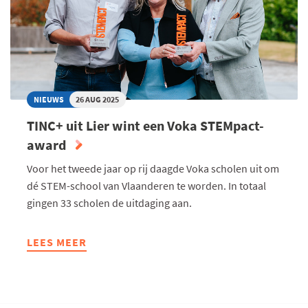
HUN
STUDIEKEUZE
NIEUWS
26 AUG 2025
TINC+ uit Lier wint een Voka STEMpact-
award
Voor het tweede jaar op rij daagde Voka scholen uit om
dé STEM-school van Vlaanderen te worden. In totaal
gingen 33 scholen de uitdaging aan.
LEES MEER
ABOUT
TINC+
UIT
LIER