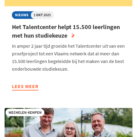
MET
STUDIEKEUZE
NIEUWS
1 OKT 2025
Het Talentcenter helpt 15.500 leerlingen
met hun studiekeuze
In amper 2 jaar tijd groeide het Talentcenter uit van een
proefproject tot een Vlaams netwerk dat al meer dan
15.500 leerlingen begeleidde bij het maken van de best
onderbouwde studiekeuze.
LEES MEER
ABOUT
HET
TALENTCENTER
HELPT
MECHELEN-KEMPEN
15.500
LEERLINGEN
MET