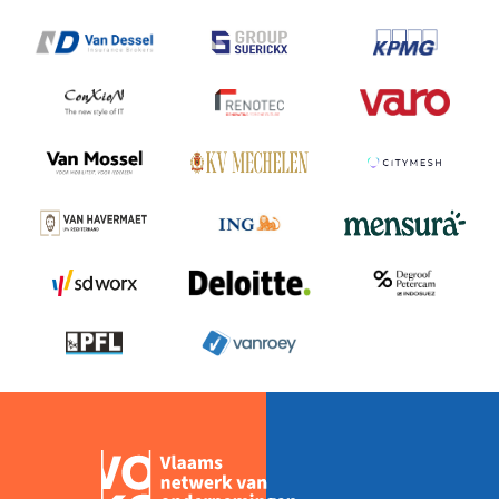
WINT
EEN
VOKA
STEMPACT-
AWARD