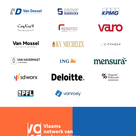
WINT
EEN
VOKA
STEMPACT-
AWARD