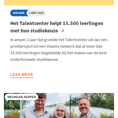
MET
STUDIEKEUZE
NIEUWS
1 OKT 2025
Het Talentcenter helpt 15.500 leerlingen
met hun studiekeuze
In amper 2 jaar tijd groeide het Talentcenter uit van een
proefproject tot een Vlaams netwerk dat al meer dan
15.500 leerlingen begeleidde bij het maken van de best
onderbouwde studiekeuze.
LEES MEER
ABOUT
HET
TALENTCENTER
HELPT
MECHELEN-KEMPEN
15.500
LEERLINGEN
MET