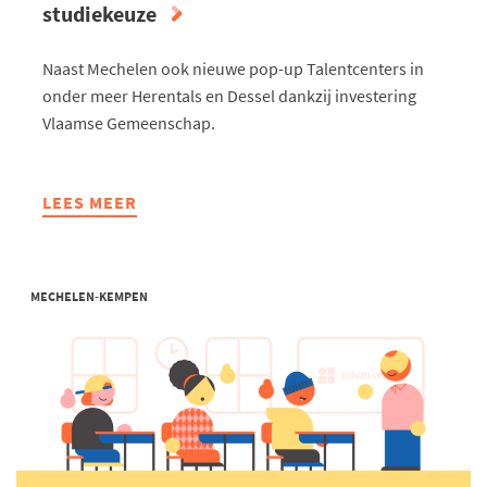
studiekeuze
Naast Mechelen ook nieuwe pop-up Talentcenters in
onder meer Herentals en Dessel dankzij investering
Vlaamse Gemeenschap.
LEES MEER
ABOUT
DOOR
EXTRA
TALENTCENTERS
MECHELEN-KEMPEN
KUNNEN
WE
ELK
JAAR
35.000
LEERLINGEN
HELPEN