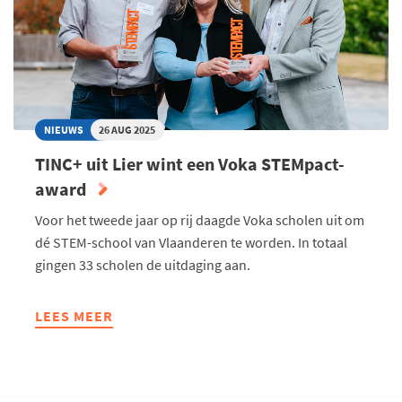
HUN
STUDIEKEUZE
NIEUWS
26 AUG 2025
TINC+ uit Lier wint een Voka STEMpact-
award
Voor het tweede jaar op rij daagde Voka scholen uit om
dé STEM-school van Vlaanderen te worden. In totaal
gingen 33 scholen de uitdaging aan.
LEES MEER
ABOUT
TINC+
UIT
LIER