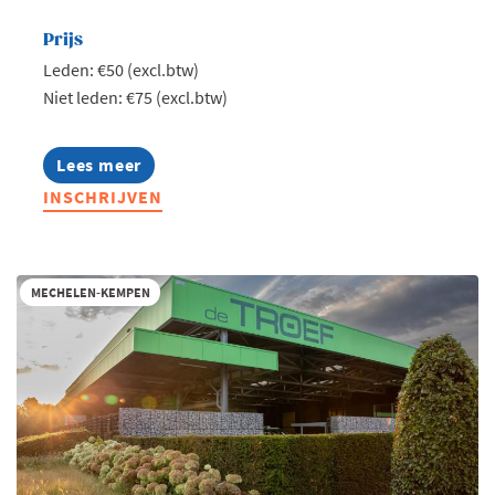
Prijs
Leden: €50 (excl.btw)
Niet leden: €75 (excl.btw)
Lees meer
about
Jong
INSCHRIJVEN
Voka
Kempen
-
Talk
on
MECHELEN-KEMPEN
water
II