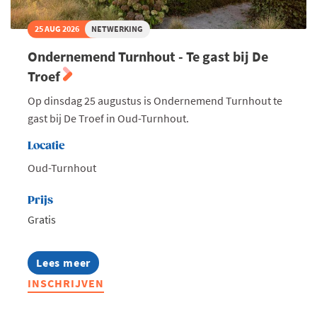
25 AUG 2026
NETWERKING
Ondernemend Turnhout - Te gast bij De
Troef
Op dinsdag 25 augustus is Ondernemend Turnhout te
gast bij De Troef in Oud-Turnhout.
Locatie
Oud-Turnhout
Prijs
Gratis
Lees meer
about
Ondernemend
INSCHRIJVEN
Turnhout
-
Te