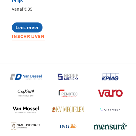
Prijs
Vanaf € 35
Lees meer
about
West
INSCHRIJVEN
goes
AI:
Zomeravond
bij
iO