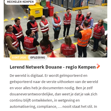
dit
MECHELEN-KEMPEN
voor
jouw
bedrijf?
8 OKT 2026
OPLEIDING
Lerend Netwerk Douane - regio Kempen
De wereld is digitaal. Er wordt geïmporteerd en
geëxporteerd naar de verste uithoeken van de wereld
en voor alles heb je documenten nodig. Ben je zelf
douaneverantwoordelijke, dan weet je dat je vak zich
continu blijft ontwikkelen, in wetgeving en
automatisering, compliance, … nooit staat het stil. In