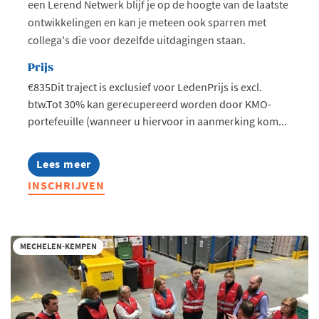
een Lerend Netwerk blijf je op de hoogte van de laatste
ontwikkelingen en kan je meteen ook sparren met
collega's die voor dezelfde uitdagingen staan.
Prijs
€835Dit traject is exclusief voor LedenPrijs is excl.
btw.Tot 30% kan gerecupereerd worden door KMO-
portefeuille (wanneer u hiervoor in aanmerking kom...
Lees meer
about
Lerend
INSCHRIJVEN
Netwerk
Douane
-
regio
Kempen
MECHELEN-KEMPEN