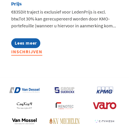
Prijs
€835Dit traject is exclusief voor LedenPrijs is excl.
btw.Tot 30% kan gerecupereerd worden door KMO-
portefeuille (wanneer u hiervoor in aanmerking kom...
Lees meer
about
Lerend
INSCHRIJVEN
Netwerk
Douane
-
regio
Mechelen