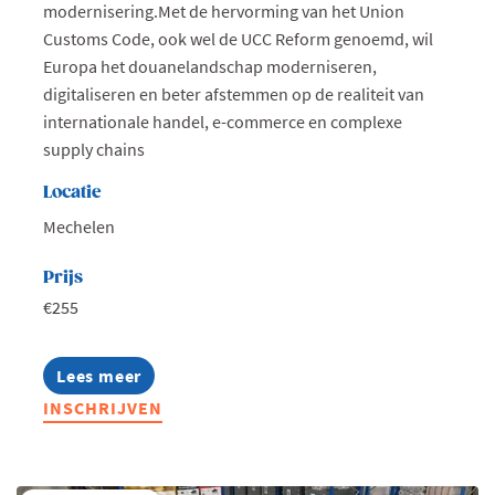
modernisering.Met de hervorming van het Union
Customs Code, ook wel de UCC Reform genoemd, wil
Europa het douanelandschap moderniseren,
digitaliseren en beter afstemmen op de realiteit van
internationale handel, e-commerce en complexe
supply chains
Locatie
Mechelen
Prijs
€255
Lees meer
about
Het
INSCHRIJVEN
nieuwe
douanewetboek:
wat
betekent