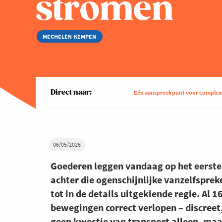
stromen
MECHELEN-KEMPEN
Direct naar:
Eén aanspreekpunt voor complexe
06/05/2026
Goederen leggen vandaag op het eerste
achter die ogenschijnlijke vanzelfsprek
tot in de details uitgekiende regie. Al 
bewegingen correct verlopen – discreet,
geen kwestie van transport alleen, maa