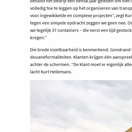
besloot het bedrijf een tiental jaar geleden om nie
volledig toe te leggen op het organiseren van trans
voor ingewikkelde en complexe projecten”, zegt K
tegen een simpele opdracht zeggen we geen nee. Onl
we tegelijk 37 containers – die eerst een tijd gest
kregen.”
Die brede inzetbaarheid is kenmerkend. Gondrand be
douaneformaliteiten. Klanten krijgen één aanspre
achter de schermen. “De klant moet er eigenlijk all
lacht Kurt Hellemans.