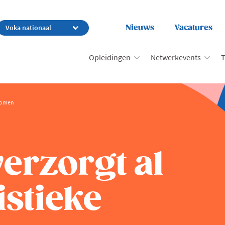
Nieuws
Vacatures
Opleidingen
Netwerkevents
T
tromen
erzorgt al
istieke