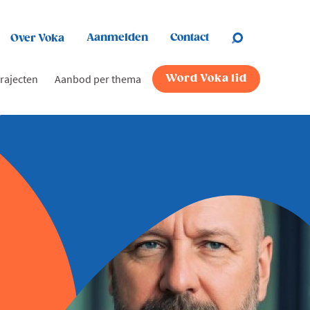
Aanmelden
Contact
Over Voka
rajecten
Aanbod per thema
Word Voka lid