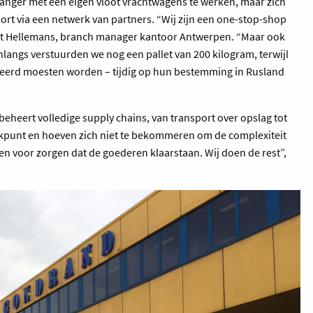
t langer met een eigen vloot vrachtwagens te werken, maar zich
port via een netwerk van partners. “Wij zijn een one-stop-shop
urt Hellemans, branch manager kantoor Antwerpen. “Maar ook
angs verstuurden we nog een pallet van 200 kilogram, terwijl
ockeerd moesten worden – tijdig op hun bestemming in Rusland
heert volledige supply chains, van transport over opslag tot
ekpunt en hoeven zich niet te bekommeren om de complexiteit
een voor zorgen dat de goederen klaarstaan. Wij doen de rest”,