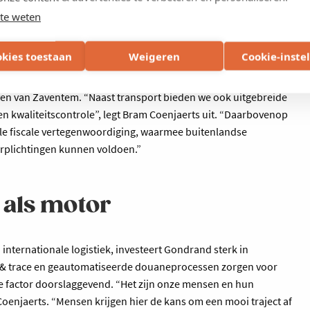
draaischijf
te weten
okies toestaan
Weigeren
Cookie-inste
ol binnen de groep. Dankzij de centrale ligging fungeert Gondrand
hting de Franse markt. Een groot deel van de goederenstromen
ven van Zaventem. “Naast transport bieden we ook uitgebreide
 en kwaliteitscontrole”, legt Bram Coenjaerts uit. “Daarbovenop
e fiscale vertegenwoordiging, waarmee buitenlandse
rplichtingen kunnen voldoen.”
 als motor
nternationale logistiek, investeert Gondrand sterk in
ck & trace en geautomatiseerde douaneprocessen zorgen voor
ijke factor doorslaggevend. “Het zijn onze mensen en hun
Coenjaerts. “Mensen krijgen hier de kans om een mooi traject af