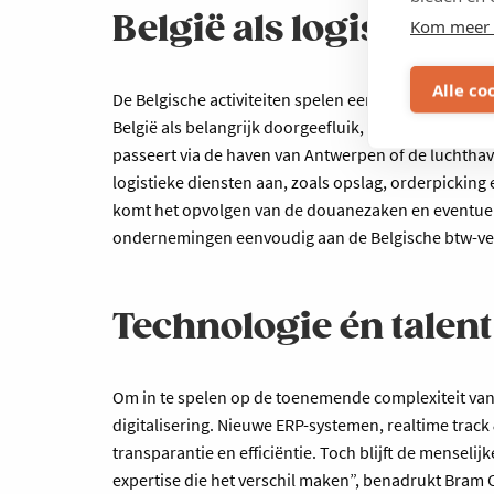
België als logistieke 
Kom meer 
Alle co
De Belgische activiteiten spelen een strategische r
België als belangrijk doorgeefluik, onder meer ric
passeert via de haven van Antwerpen of de luchtha
logistieke diensten aan, zoals opslag, orderpicking
komt het opvolgen van de douanezaken en eventuel
ondernemingen eenvoudig aan de Belgische btw-ve
Technologie én talent
Om in te spelen op de toenemende complexiteit van i
digitalisering. Nieuwe ERP-systemen, realtime tra
transparantie en efficiëntie. Toch blijft de mensel
expertise die het verschil maken”, benadrukt Bram 