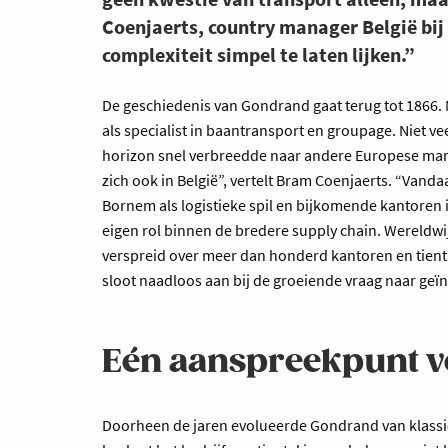
Coenjaerts, country manager België bij
complexiteit simpel te laten lijken.”
De geschiedenis van Gondrand gaat terug tot 1866. Me
als specialist in baantransport en groupage. Niet v
horizon snel verbreedde naar andere Europese mark
zich ook in België”, vertelt Bram Coenjaerts. “Vand
Bornem als logistieke spil en bijkomende kantoren i
eigen rol binnen de bredere supply chain. Wereldw
verspreid over meer dan honderd kantoren en tienta
sloot naadloos aan bij de groeiende vraag naar geïn
Eén aanspreekpunt v
Doorheen de jaren evolueerde Gondrand van klassi