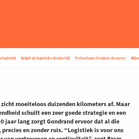
 logistiek
België als logistieke draaischijf
Technologie én talent als motor
Blij
 zicht moeiteloos duizenden kilometers af. Maar
endheid schuilt een zeer goede strategie en een
160 jaar lang zorgt Gondrand ervoor dat al die
 precies en zonder ruis. “Logistiek is voor ons
r van vertrouwen en continuïteit”, zegt Bram